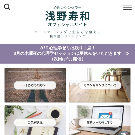
８/９心理学ゼミは残り１席！
8月の木曜夜の心理学セッションは夏休みをいただきます
（次回は9月開催）
はじめての方へ
カウンセリングについて
ご予約状況
無料メールマガジン