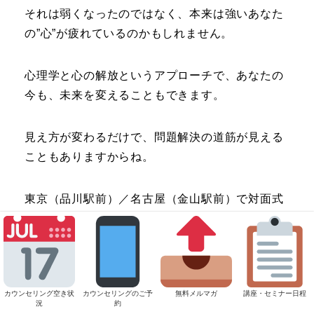
それは弱くなったのではなく、本来は強いあなた
の”心”が疲れているのかもしれません。
心理学と心の解放というアプローチで、あなたの
今も、未来を変えることもできます。
見え方が変わるだけで、問題解決の道筋が見える
こともありますからね。
東京（品川駅前）／名古屋（金山駅前）で対面式
カウンセリング・全国向けにオンラインカウンセ
リング（ZOOM）を行っています。
カウンセリングがどんな場所か、実際に来られた
カウンセリング空き状
カウンセリングのご予
無料メルマガ
講座・セミナー日程
方の声も読んでみてください。
況
約