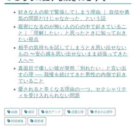
好きな人の前で緊張してしまう理由 ｜ 自信や勇
気の問題だけじゃなかった、という話
親密になるのが怖い人の心の中で起きているこ
と｜「理解したい」と思ったときに知っておき
たい視点
相手の気持ちを試してしまうとき思い出せない
もの 〜安心感を思い出せないまま頑張ってきた
人へ〜
真面目で優しい彼が突然「別れたい」と言い出
す心理 ── 我慢を続けてきた男性の内側で起き
ていること
愛されると辛くなる理由の一つ。セクシャリテ
ィを受け入れられない問題
結婚
婚活
魅力アップ
恋愛心理
男女の心理学
関係修復
親密感