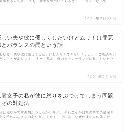
頑張れるんです。 でも、相手が近づいてくると・・・ダメになっち …
2024年7月25日
優しい夫や彼に優しくしたいけどムリ！は罪悪
感とバランスの罠という話
わゆる「夫や彼に優しくしたいけどムリ！できない！」というご相談をい
だくことがあります。 えー、基本、僕のカウンセリングに起こしいただ
 …
2024年7月6日
忍耐女子の私が彼に怒りをぶつけてしまう問題
とその対処法
段は穏やかで常識的かつしっかりモノ。 それこそが日常の中での愛深き
耐女子のみなさまのあり方。 しかし、中には、なぜか彼や夫の前でだ
 …