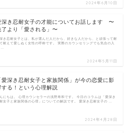
2024年6月10日
愛深き忍耐女子の才能についてお話します 〜
魅了より「愛される」〜
深き忍耐女子とは、私が選んだ人だから、好きな人だから、と頑張って耐
て耐えて愛しぬく女性の呼称です。 実際のカウンセリングでも気合の入
 …
2024年5月11日
「愛深き忍耐女子と家族関係」が今の恋愛に影
響する！という心理解説
んにちは。 心理カウンセラーの浅野寿和です。 今日のコラムは「愛深き
耐女子と家族関係の心理」についての解説です。 愛深き忍耐女子の …
2024年4月28日