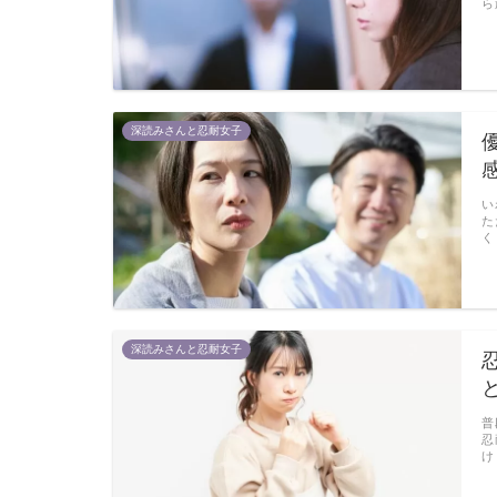
ら
深読みさんと忍耐女子
い
た
く
深読みさんと忍耐女子
普
忍
け