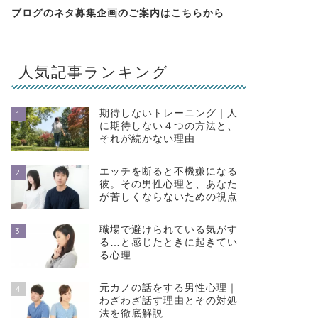
ブログのネタ募集企画のご案内は
こちらから
人気記事ランキング
期待しないトレーニング｜人
1
に期待しない４つの方法と、
それが続かない理由
エッチを断ると不機嫌になる
2
彼。その男性心理と、あなた
が苦しくならないための視点
職場で避けられている気がす
3
る…と感じたときに起きてい
る心理
元カノの話をする男性心理｜
4
わざわざ話す理由とその対処
法を徹底解説