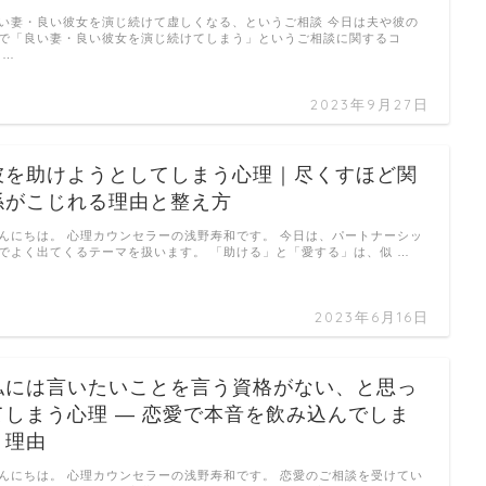
い妻・良い彼女を演じ続けて虚しくなる、というご相談 今日は夫や彼の
で「良い妻・良い彼女を演じ続けてしまう」というご相談に関するコ
 …
2023年9月27日
彼を助けようとしてしまう心理｜尽くすほど関
係がこじれる理由と整え方
んにちは。 心理カウンセラーの浅野寿和です。 今日は、パートナーシッ
でよく出てくるテーマを扱います。 「助ける」と「愛する」は、似 …
2023年6月16日
私には言いたいことを言う資格がない、と思っ
てしまう心理 ― 恋愛で本音を飲み込んでしま
う理由
んにちは。 心理カウンセラーの浅野寿和です。 恋愛のご相談を受けてい