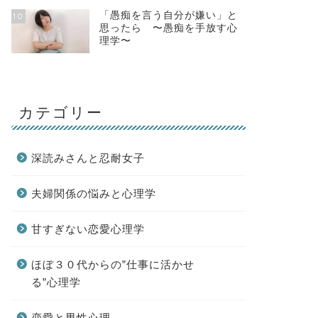
「愚痴を言う自分が嫌い」と
10
思ったら 〜愚痴を手放す心
理学〜
カテゴリー
深読みさんと忍耐女子
夫婦関係の悩みと心理学
甘すぎない恋愛心理学
ほぼ３０代からの”仕事に活かせ
る”心理学
恋愛と男性心理