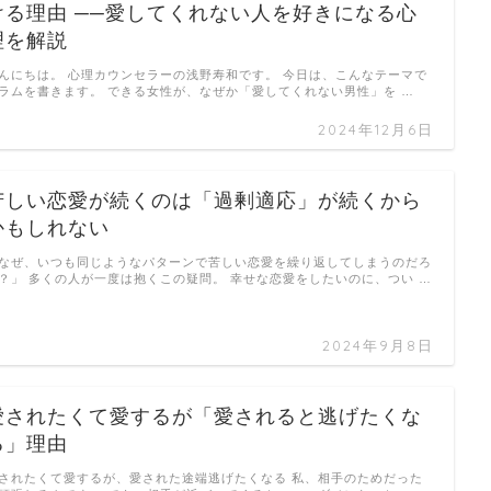
ける理由 ──愛してくれない人を好きになる心
理を解説
んにちは。 心理カウンセラーの浅野寿和です。 今日は、こんなテーマで
ラムを書きます。 できる女性が、なぜか「愛してくれない男性」を …
2024年12月6日
苦しい恋愛が続くのは「過剰適応」が続くから
かもしれない
なぜ、いつも同じようなパターンで苦しい恋愛を繰り返してしまうのだろ
？」 多くの人が一度は抱くこの疑問。 幸せな恋愛をしたいのに、つい …
2024年9月8日
愛されたくて愛するが「愛されると逃げたくな
る」理由
されたくて愛するが、愛された途端逃げたくなる 私、相手のためだった