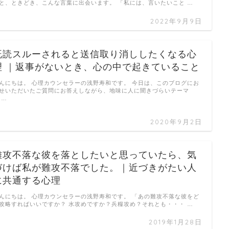
と、ときどき、こんな言葉に出会います。 「私には、言いたいこと …
2022年9月9日
既読スルーされると送信取り消ししたくなる心
理 ｜返事がないとき、心の中で起きていること
んにちは。 心理カウンセラーの浅野寿和です。 今日は、このブログにお
せいただいたご質問にお答えしながら、地味に人に聞きづらいテーマ
 …
2020年9月2日
難攻不落な彼を落としたいと思っていたら、気
づけば私が難攻不落でした。｜近づきがたい人
に共通する心理
んにちは。 心理カウンセラーの浅野寿和です。 「あの難攻不落な彼をど
攻略すればいいですか？ 水攻めですか？兵糧攻め？それとも・・・ …
2019年1月28日