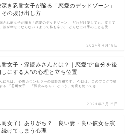
愛深き忍耐女子が陥る「恋愛のデッドゾーン」
とその抜け出し方
深き忍耐女子が陥る「恋愛のデッドゾーン」 どれだけ愛しても、支えて
、彼が幸せにならない（よって私も辛い） どんなに相手のことを受 …
2024年4月18日
忍耐女子・深読みさんとは？｜恋愛で“自分を後
回しにする人”の心理と立ち位置
んにちは。 心理カウンセラーの浅野寿和です。 今日は、このブログで登
する 「忍耐女子」 「深読みさん」 という、何度も使ってき …
2024年3月15日
忍耐女子にありがち？ 良い妻・良い彼女を演
じ続けてしまう心理