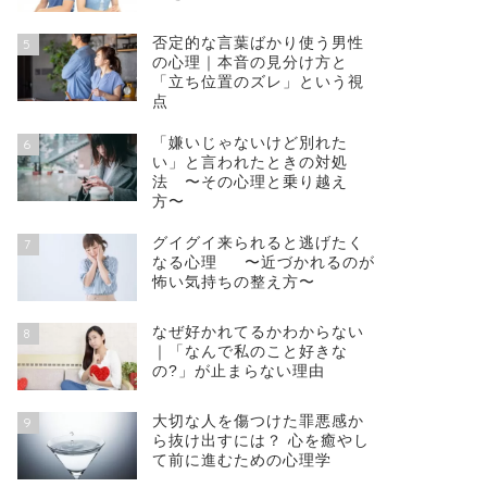
否定的な言葉ばかり使う男性
5
の心理｜本音の見分け方と
「立ち位置のズレ」という視
点
「嫌いじゃないけど別れた
6
い」と言われたときの対処
法 〜その心理と乗り越え
方〜
グイグイ来られると逃げたく
7
なる心理 〜近づかれるのが
怖い気持ちの整え方〜
なぜ好かれてるかわからない
8
｜「なんで私のこと好きな
の?」が止まらない理由
大切な人を傷つけた罪悪感か
9
ら抜け出すには？ 心を癒やし
て前に進むための心理学