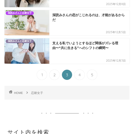
2025年12月8日
深読みさんと忍耐女子
深読みさんの恋がこじれるのは、才能があるから
だ
2025年12月5日
深読みさんと忍耐女子
支える私でいようとするほど関係がズレる理
由〜“共に生きる”へのシフトの瞬間〜
2025年12月3日
1
2
3
4
5
HOME
忍耐女子
サイト内を検索