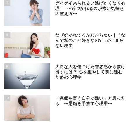
7
グイグイ来られると逃げたくなる心
理 〜近づかれるのが怖い気持ち
の整え方〜
8
なぜ好かれてるかわからない｜「な
んで私のこと好きなの?」が止まら
ない理由
9
大切な人を傷つけた罪悪感から抜け
出すには？ 心を癒やして前に進む
ための心理学
10
「愚痴を言う自分が嫌い」と思った
ら 〜愚痴を手放す心理学〜