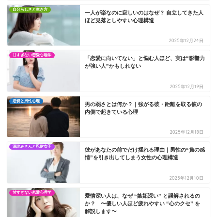
自分らしさと生き方
一人が楽なのに寂しいのはなぜ？ 自立してきた人
ほど見落としやすい心理構造
2025年12月24日
甘すぎない恋愛心理学
「恋愛に向いてない」と悩む人ほど、実は“影響力
が強い人”かもしれない
2025年12月19日
恋愛と男性心理
男の弱さとは何か？｜強がる彼・距離を取る彼の
内側で起きている心理
2025年12月18日
深読みさんと忍耐女子
彼があなたの前でだけ揺れる理由｜男性の“負の感
情”を引き出してしまう女性の心理構造
2025年12月10日
甘すぎない恋愛心理学
愛情深い人は、なぜ “嫉妬深い” と誤解されるの
か？ 〜優しい人ほど疲れやすい “心のクセ” を
解説します〜