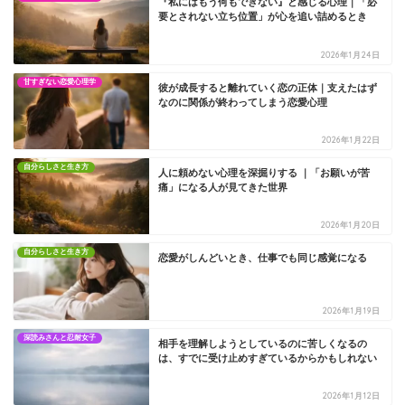
『私にはもう何もできない』と感じる心理｜「必
要とされない立ち位置」が心を追い詰めるとき
2026年1月24日
甘すぎない恋愛心理学
彼が成長すると離れていく恋の正体｜支えたはず
なのに関係が終わってしまう恋愛心理
2026年1月22日
自分らしさと生き方
人に頼めない心理を深掘りする ｜「お願いが苦
痛」になる人が見てきた世界
2026年1月20日
自分らしさと生き方
恋愛がしんどいとき、仕事でも同じ感覚になる
2026年1月19日
深読みさんと忍耐女子
相手を理解しようとしているのに苦しくなるの
は、すでに受け止めすぎているからかもしれない
2026年1月12日