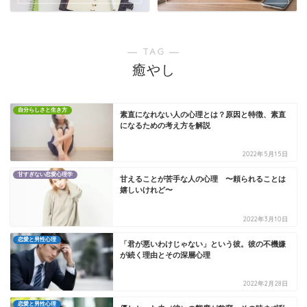
― TAG ―
癒やし
自分らしさと生き方
素直になれない人の心理とは？原因と特徴、素直
になるための考え方を解説
2022年5月15日
甘すぎない恋愛心理学
甘えることが苦手な人の心理 〜頼られることは
嬉しいけれど〜
2022年3月10日
恋愛と男性心理
「君が悪いわけじゃない」という彼。彼の不機嫌
が続く理由とその深層心理
2022年2月28日
恋愛と男性心理