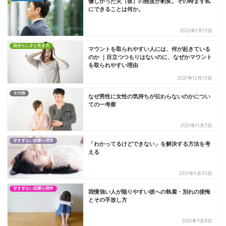
優しかった夫（彼）の態度が豹変。その時まず私
にできることは何か。
2022年1月13日
自分らしさと生き方
マウントを取られやすい人には、何が起きている
のか ｜目立つつもりはないのに、なぜかマウント
を取られやすい理由
2021年12月15日
その他
なぜ男性に女性の気持ちが伝わらないのかについ
ての一考察
2021年11月3日
甘すぎない恋愛心理学
「わかってるけどできない」を解決する方法を考
える
2021年9月30日
甘すぎない恋愛心理学
我慢強い人が陥りやすい彼への執着・別れの後悔
とその手放し方
2021年9月8日