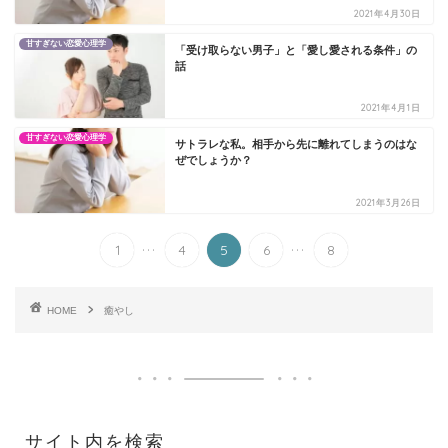
2021年4月30日
甘すぎない恋愛心理学
「受け取らない男子」と「愛し愛される条件」の
話
2021年4月1日
甘すぎない恋愛心理学
サトラレな私。相手から先に離れてしまうのはな
ぜでしょうか？
2021年3月26日
...
...
1
4
5
6
8
HOME
癒やし
サイト内を検索