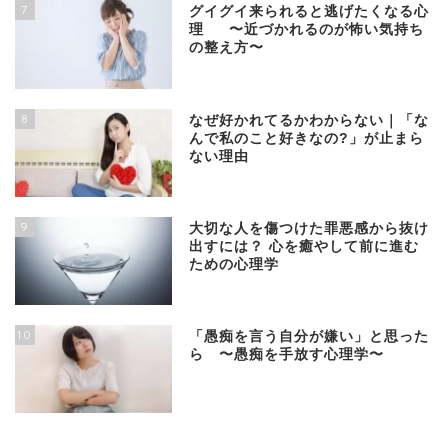
7
グイグイ来られると逃げたくなる心
理 〜近づかれるのが怖い気持ち
の整え方〜
8
なぜ好かれてるかわからない｜「な
んで私のこと好きなの?」が止まら
ない理由
9
大切な人を傷つけた罪悪感から抜け
出すには？ 心を癒やして前に進む
ための心理学
10
「愚痴を言う自分が嫌い」と思った
ら 〜愚痴を手放す心理学〜