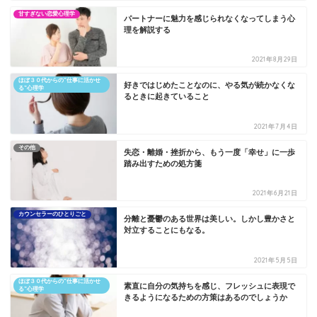
甘すぎない恋愛心理学
パートナーに魅力を感じられなくなってしまう心
理を解説する
2021年8月29日
ほぼ３０代からの”仕事に活かせ
好きではじめたことなのに、やる気が続かなくな
る”心理学
るときに起きていること
2021年7月4日
その他
失恋・離婚・挫折から、もう一度「幸せ」に一歩
踏み出すための処方箋
2021年6月21日
カウンセラーのひとりごと
分離と憂鬱のある世界は美しい。しかし豊かさと
対立することにもなる。
2021年5月5日
ほぼ３０代からの”仕事に活かせ
素直に自分の気持ちを感じ、フレッシュに表現で
る”心理学
きるようになるための方策はあるのでしょうか