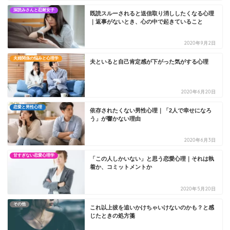
深読みさんと忍耐女子
既読スルーされると送信取り消ししたくなる心理
｜返事がないとき、心の中で起きていること
2020年9月2日
夫婦関係の悩みと心理学
夫といると自己肯定感が下がった気がする心理
2020年6月20日
恋愛と男性心理
依存されたくない男性心理｜「2人で幸せになろ
う」が響かない理由
2020年6月3日
甘すぎない恋愛心理学
「この人しかいない」と思う恋愛心理｜それは執
着か、コミットメントか
2020年5月20日
その他
これ以上彼を追いかけちゃいけないのかも？と感
じたときの処方箋