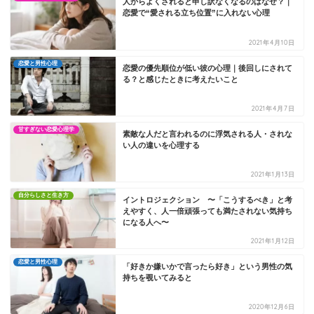
人からよくされると申し訳なくなるのはなぜ？｜
恋愛で“愛される立ち位置”に入れない心理
2021年4月10日
恋愛と男性心理
恋愛の優先順位が低い彼の心理｜後回しにされて
る？と感じたときに考えたいこと
2021年4月7日
甘すぎない恋愛心理学
素敵な人だと言われるのに浮気される人・されな
い人の違いを心理する
2021年1月13日
自分らしさと生き方
イントロジェクション 〜「こうするべき」と考
えやすく、人一倍頑張っても満たされない気持ち
になる人へ〜
2021年1月12日
恋愛と男性心理
「好きか嫌いかで言ったら好き」という男性の気
持ちを覗いてみると
2020年12月6日