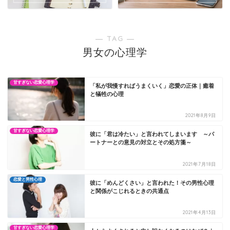
― TAG ―
男女の心理学
甘すぎない恋愛心理学
「私が我慢すればうまくいく」恋愛の正体｜癒着
と犠牲の心理
2021年8月9日
甘すぎない恋愛心理学
彼に「君は冷たい」と言われてしまいます ～パ
ートナーとの意見の対立とその処方箋～
2021年7月18日
恋愛と男性心理
彼に「めんどくさい」と言われた！その男性心理
と関係がこじれるときの共通点
2021年4月13日
甘すぎない恋愛心理学