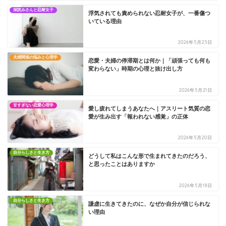
深読みさんと忍耐女子
浮気されても責められない忍耐女子が、一番傷つ
いている理由
2026年5月25日
夫婦関係の悩みと心理学
恋愛・夫婦の停滞期とは何か｜「頑張っても何も
変わらない」時期の心理と抜け出し方
2026年5月21日
甘すぎない恋愛心理学
愛し疲れてしまうあなたへ｜アスリート気質の恋
愛が生み出す「報われない感覚」の正体
2026年5月20日
自分らしさと生き方
どうして私はこんな形で生まれてきたのだろう、
と思ったことはありますか
2026年5月18日
自分らしさと生き方
謙虚に生きてきたのに、なぜか自分が信じられな
い理由