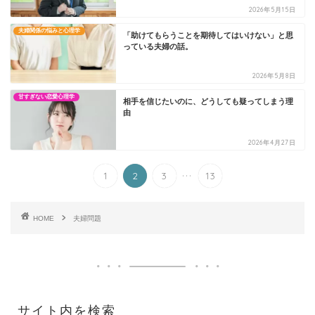
2026年5月15日
夫婦関係の悩みと心理学
「助けてもらうことを期待してはいけない」と思
っている夫婦の話。
2026年5月8日
甘すぎない恋愛心理学
相手を信じたいのに、どうしても疑ってしまう理
由
2026年4月27日
...
1
2
3
13
HOME
夫婦問題
サイト内を検索