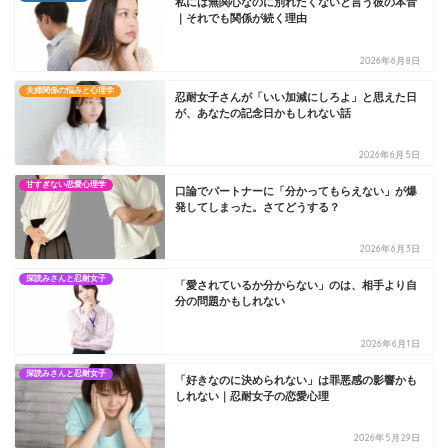
私には無関心なのに別れたくないと言う彼の本音
｜それでも関係が続く理由
2026年6月8日
夫婦関係の悩みと心理学
忍耐女子さんが「いい加減にしろよ」と思えた日
が、あなたの記念日かもしれない話
2026年6月5日
甘すぎない恋愛心理学
口論でパートナーに「分かってもらえない」が爆
発してしまった。さてどうする？
2026年6月3日
深読みさんと忍耐女子
「愛されているか分からない」のは、相手より自
分の問題かもしれない
2026年6月1日
深読みさんと忍耐女子
「好きなのに決められない」は罪悪感の影響かも
しれない｜忍耐女子の恋愛心理
2026年5月29日