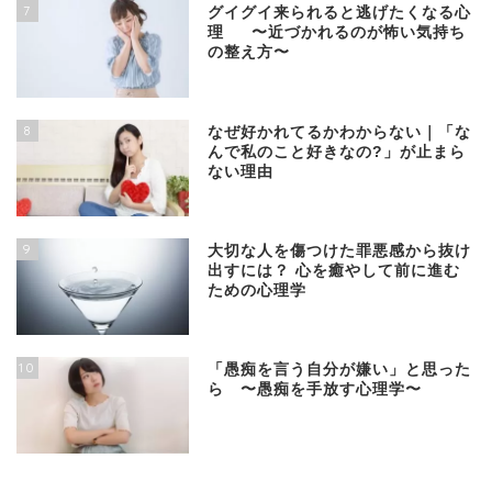
7
グイグイ来られると逃げたくなる心
理 〜近づかれるのが怖い気持ち
の整え方〜
8
なぜ好かれてるかわからない｜「な
んで私のこと好きなの?」が止まら
ない理由
9
大切な人を傷つけた罪悪感から抜け
出すには？ 心を癒やして前に進む
ための心理学
10
「愚痴を言う自分が嫌い」と思った
ら 〜愚痴を手放す心理学〜