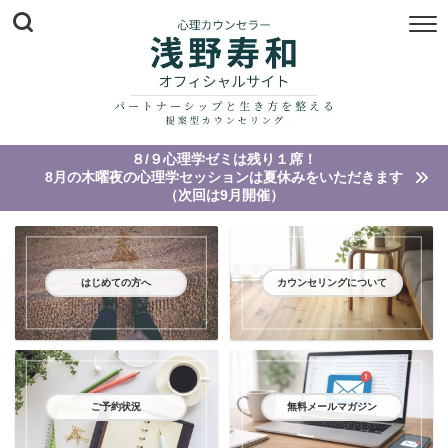
８/９心理学ゼミは残り１席！
8月の木曜夜の心理学セッションは夏休みをいただきます
（次回は9月開催）
はじめての方へ
カウンセリングについて
ご予約状況
無料メールマガジン