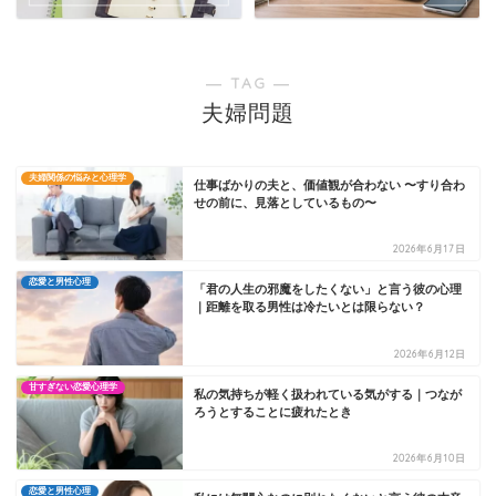
― TAG ―
夫婦問題
夫婦関係の悩みと心理学
仕事ばかりの夫と、価値観が合わない 〜すり合わ
せの前に、見落としているもの〜
2026年6月17日
恋愛と男性心理
「君の人生の邪魔をしたくない」と言う彼の心理
｜距離を取る男性は冷たいとは限らない？
2026年6月12日
甘すぎない恋愛心理学
私の気持ちが軽く扱われている気がする｜つなが
ろうとすることに疲れたとき
2026年6月10日
恋愛と男性心理