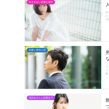
甘すぎない恋愛心理学
人
い
で
恋愛と男性心理
こ
ン
す
深読みさんと忍耐女子