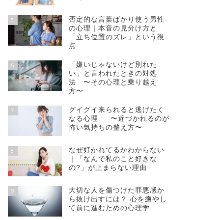
否定的な言葉ばかり使う男性
5
の心理｜本音の見分け方と
「立ち位置のズレ」という視
点
「嫌いじゃないけど別れた
6
い」と言われたときの対処
法 〜その心理と乗り越え
方〜
グイグイ来られると逃げたく
7
なる心理 〜近づかれるのが
怖い気持ちの整え方〜
なぜ好かれてるかわからない
8
｜「なんで私のこと好きな
の?」が止まらない理由
大切な人を傷つけた罪悪感か
9
ら抜け出すには？ 心を癒やし
て前に進むための心理学