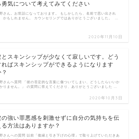
る勇気について考えてみてください
野さん。お世話になっております。 もしかしたら、名前で思い出され
 かもしれません。 カウンセリングではありがとうございました。 …
2020年11月10日
彼とスキンシップが少なくて寂しいです。どう
すればスキンシップができるようになります
か？
野さんへ質問 「彼の否定的な言葉に傷ついてしまい、どうしたらいいか
かりません。」 の質問に答えてくださり、ありがとうございました …
2020年10月3日
彼の強い罪悪感を刺激せずに自分の気持ちを伝
える方法はありますか？
野さんへの質問 以前「復縁と引き下げの心理」で取り上げていただきあ