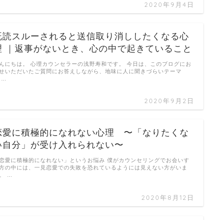
2020年9月4日
既読スルーされると送信取り消ししたくなる心
理 ｜返事がないとき、心の中で起きていること
んにちは。 心理カウンセラーの浅野寿和です。 今日は、このブログにお
せいただいたご質問にお答えしながら、地味に人に聞きづらいテーマ
 …
2020年9月2日
恋愛に積極的になれない心理 〜「なりたくな
い自分」が受け入れられない〜
恋愛に積極的になれない」というお悩み 僕がカウンセリングでお会いす
方の中には、一見恋愛での失敗を恐れているようには見えない方がいま
。 …
2020年8月12日