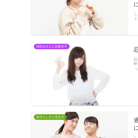
こ
う
深読みさんと忍耐女子
忍
野
（
自分らしさと生き方
こ