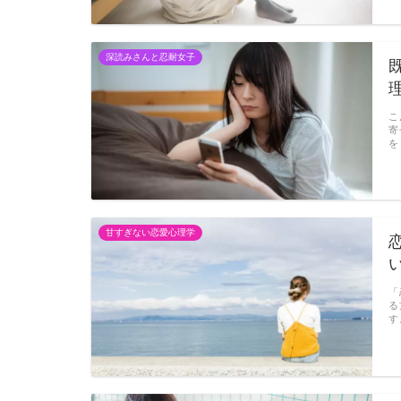
深読みさんと忍耐女子
こ
寄
を
甘すぎない恋愛心理学
「
る
す