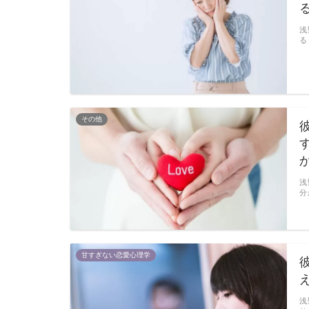
浅
る
その他
浅
分
甘すぎない恋愛心理学
浅