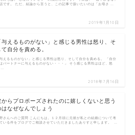
話です。 ただ、結論から言うと、この記事で扱いたいのは「お母さ …
2019年1月10日
「与えるものがない」と感じる男性は怒り、そ
して自分を責める。
与えるものがない」と感じる男性は怒り、そして自分を責める。 「自分
はパートナーに与えるものがない・・・」 そう感じる男性はほど、怒
 …
2018年7月16日
彼からプロポーズされたのに嬉しくないと思う
のはなぜなんでしょう
野さんへのご質問 こんにちは。１２月頭に元彼が私との結婚について考
ている件をブログでご相談させていただきましたありすと申します。 …