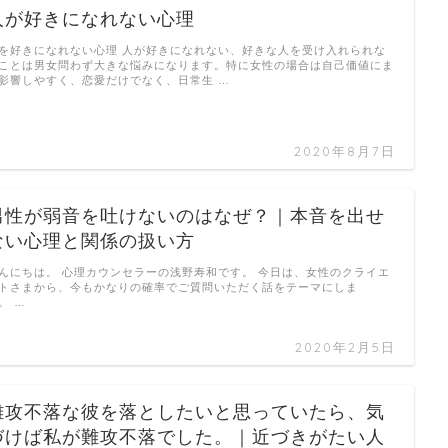
人が好きになれない心理
を好きになれない心理 人が好きになれない、好きな人を受け入れられな
ことは男女問わず大きな悩みになります。特に女性の場合は自己価値にま
影響しやすく、恋愛だけでなく、日常生 …
2020年8月7日
男性が弱音を吐けないのはなぜ？｜本音を出せ
ない心理と関係の扱い方
んにちは。 心理カウンセラーの浅野寿和です。 今日は、女性のクライエ
トさまから、今もかなりの確率でご質問いただく話をテーマにしま
。 …
2020年2月5日
難攻不落な彼を落としたいと思っていたら、気
づけば私が難攻不落でした。｜近づきがたい人