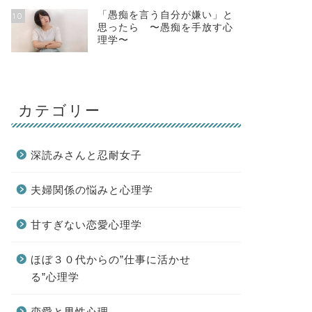
「愚痴を言う自分が嫌い」と
10
思ったら 〜愚痴を手放す心
理学〜
カテゴリー
深読みさんと忍耐女子
夫婦関係の悩みと心理学
甘すぎない恋愛心理学
ほぼ３０代からの”仕事に活かせ
る”心理学
恋愛と男性心理