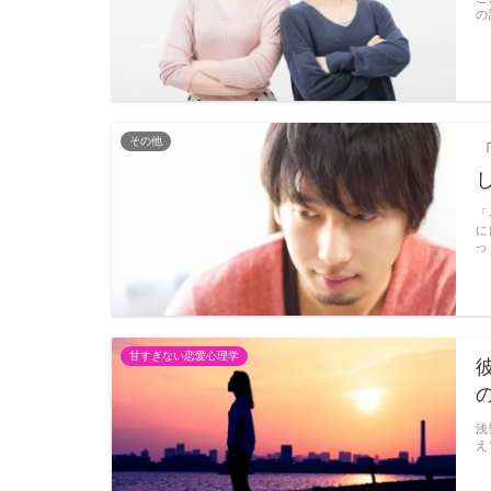
の
その他
「
に
っ
甘すぎない恋愛心理学
浅
え