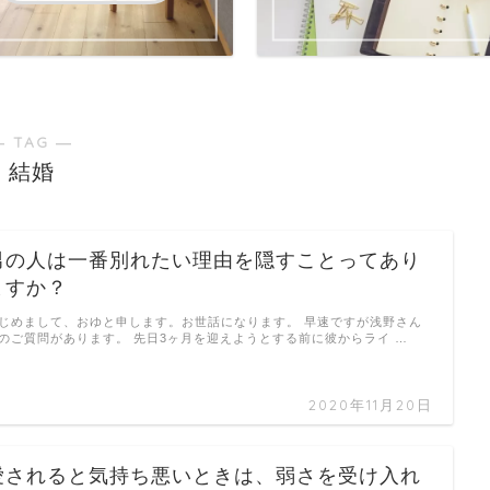
― TAG ―
結婚
男の人は一番別れたい理由を隠すことってあり
ますか？
じめまして、おゆと申します。お世話になります。 早速ですが浅野さん
のご質問があります。 先日3ヶ月を迎えようとする前に彼からライ …
2020年11月20日
愛されると気持ち悪いときは、弱さを受け入れ