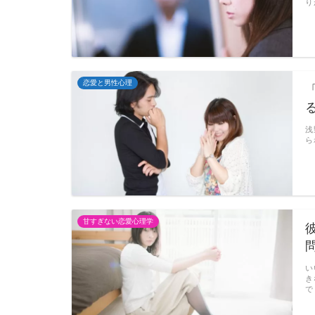
り
恋愛と男性心理
浅
ら
甘すぎない恋愛心理学
い
き
で