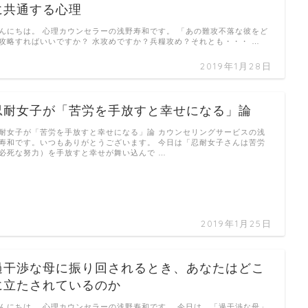
に共通する心理
んにちは。 心理カウンセラーの浅野寿和です。 「あの難攻不落な彼をど
攻略すればいいですか？ 水攻めですか？兵糧攻め？それとも・・・ …
2019年1月28日
忍耐女子が「苦労を手放すと幸せになる」論
耐女子が「苦労を手放すと幸せになる」論 カウンセリングサービスの浅
寿和です。いつもありがとうございます。 今日は「忍耐女子さんは苦労
必死な努力）を手放すと幸せが舞い込んで …
2019年1月25日
過干渉な母に振り回されるとき、あなたはどこ
に立たされているのか
んにちは。 心理カウンセラーの浅野寿和です。 今日は、「過干渉な母」