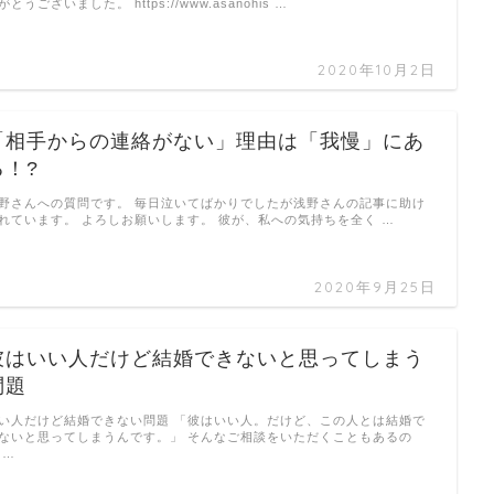
がとうございました。 https://www.asanohis …
2020年10月2日
「相手からの連絡がない」理由は「我慢」にあ
る！?
野さんへの質問です。 毎日泣いてばかりでしたが浅野さんの記事に助け
れています。 よろしお願いします。 彼が、私への気持ちを全く …
2020年9月25日
彼はいい人だけど結婚できないと思ってしまう
問題
い人だけど結婚できない問題 「彼はいい人。だけど、この人とは結婚で
ないと思ってしまうんです。」 そんなご相談をいただくこともあるの
 …