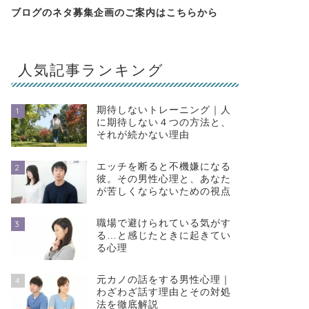
ブログのネタ募集企画のご案内は
こちらから
人気記事ランキング
期待しないトレーニング｜人
1
に期待しない４つの方法と、
それが続かない理由
エッチを断ると不機嫌になる
2
彼。その男性心理と、あなた
が苦しくならないための視点
職場で避けられている気がす
3
る…と感じたときに起きてい
る心理
元カノの話をする男性心理｜
4
わざわざ話す理由とその対処
法を徹底解説