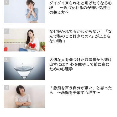
7
グイグイ来られると逃げたくなる心
理 〜近づかれるのが怖い気持ち
の整え方〜
8
なぜ好かれてるかわからない｜「な
んで私のこと好きなの?」が止まら
ない理由
9
大切な人を傷つけた罪悪感から抜け
出すには？ 心を癒やして前に進む
ための心理学
10
「愚痴を言う自分が嫌い」と思った
ら 〜愚痴を手放す心理学〜