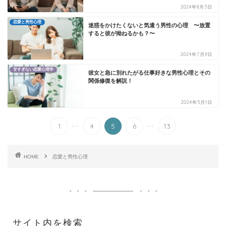
2024年8月5日
恋愛と男性心理
迷惑をかけたくないと気遣う男性の心理 〜放置
すると彼が拗ねるかも？〜
2024年7月9日
甘すぎない恋愛心理学
彼女と急に別れたがる仕事好きな男性心理とその
関係修復を解説！
2024年5月1日
...
...
1
4
5
6
13
HOME
恋愛と男性心理
サイト内を検索