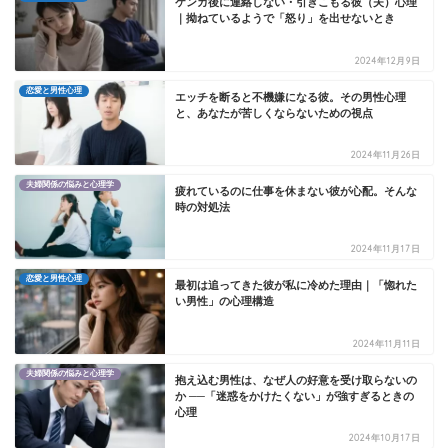
ケンカ後に連絡しない・引きこもる彼（夫）心理
｜拗ねているようで「怒り」を出せないとき
2024年12月9日
恋愛と男性心理
エッチを断ると不機嫌になる彼。その男性心理
と、あなたが苦しくならないための視点
2024年11月26日
夫婦関係の悩みと心理学
疲れているのに仕事を休まない彼が心配。そんな
時の対処法
2024年11月17日
恋愛と男性心理
最初は追ってきた彼が私に冷めた理由｜「惚れた
い男性」の心理構造
2024年11月11日
夫婦関係の悩みと心理学
抱え込む男性は、なぜ人の好意を受け取らないの
か ──「迷惑をかけたくない」が強すぎるときの
心理
2024年10月17日