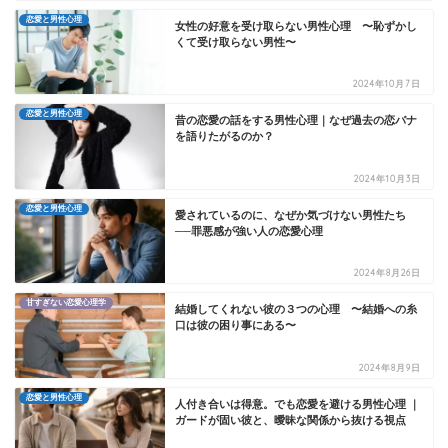
恋愛と男性心理
女性の好意を受け取らない男性心理 〜恥ずかし
くて受け取らない男性〜
2024年10月7日
恋愛と男性心理
昔の恋愛の話をする男性心理｜なぜ過去の恋バナ
を語りたがるのか？
2024年10月3日
恋愛と男性心理
愛されているのに、なぜか気づけない男性たち
──罪悪感が強い人の恋愛心理
2024年8月26日
甘すぎない恋愛心理学
結婚してくれない彼の３つの心理 〜結婚への糸
口は彼の困り事にある〜
2024年8月9日
恋愛と男性心理
人付き合いは得意。でも恋愛を避ける男性心理 ｜
ガードが固い彼と、曖昧な関係から抜ける視点