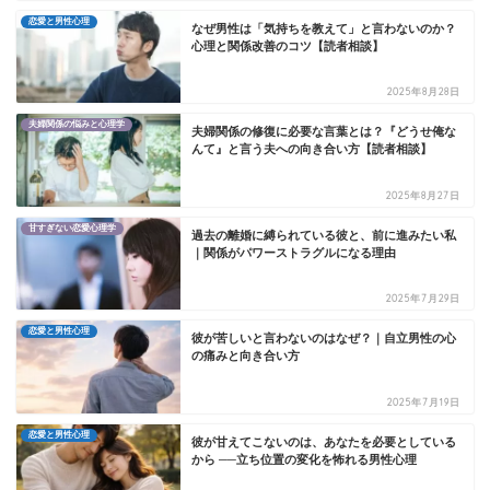
恋愛と男性心理
なぜ男性は「気持ちを教えて」と言わないのか？
心理と関係改善のコツ【読者相談】
2025年8月28日
夫婦関係の悩みと心理学
夫婦関係の修復に必要な言葉とは？『どうせ俺な
んて』と言う夫への向き合い方【読者相談】
2025年8月27日
甘すぎない恋愛心理学
過去の離婚に縛られている彼と、前に進みたい私
｜関係がパワーストラグルになる理由
2025年7月29日
恋愛と男性心理
彼が苦しいと言わないのはなぜ？｜自立男性の心
の痛みと向き合い方
2025年7月19日
恋愛と男性心理
彼が甘えてこないのは、あなたを必要としている
から ──立ち位置の変化を怖れる男性心理