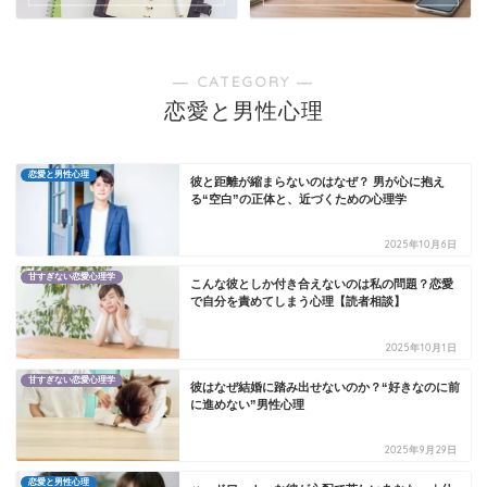
― CATEGORY ―
恋愛と男性心理
恋愛と男性心理
彼と距離が縮まらないのはなぜ？ 男が心に抱え
る“空白”の正体と、近づくための心理学
2025年10月6日
甘すぎない恋愛心理学
こんな彼としか付き合えないのは私の問題？恋愛
で自分を責めてしまう心理【読者相談】
2025年10月1日
甘すぎない恋愛心理学
彼はなぜ結婚に踏み出せないのか？“好きなのに前
に進めない”男性心理
2025年9月29日
恋愛と男性心理