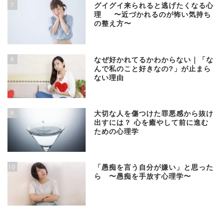
7
グイグイ来られると逃げたくなる心
理 〜近づかれるのが怖い気持ち
の整え方〜
8
なぜ好かれてるかわからない｜「な
んで私のこと好きなの?」が止まら
ない理由
9
大切な人を傷つけた罪悪感から抜け
出すには？ 心を癒やして前に進む
ための心理学
10
「愚痴を言う自分が嫌い」と思った
ら 〜愚痴を手放す心理学〜