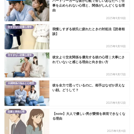
ハードワーカーな彼が心配で苦しいあなたへ｜仕
事を止められない心理と、関係がしんどくなる理
由
2025年9月18日
甘すぎない恋愛心理学
我慢しすぎる彼氏に疲れたときの対処法【読者相
談】
2025年9月18日
甘すぎない恋愛心理学
彼女より交友関係を優先する彼の心理｜大事にさ
れていないと感じる理由と向き合い方
2025年9月13日
夫婦関係の悩みと心理学
彼を全力で思っているのに、相手はなぜか冴えな
い顔。どうして？
2025年9月12日
恋愛と男性心理
【note】大人で優しい男が愛情を表現できなくな
る理由
2025年9月4日