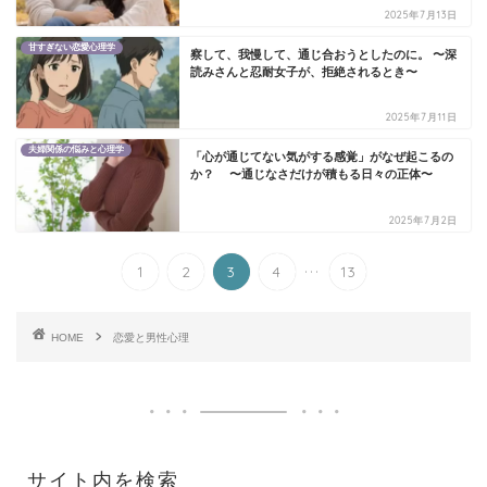
2025年7月13日
甘すぎない恋愛心理学
察して、我慢して、通じ合おうとしたのに。 〜深
読みさんと忍耐女子が、拒絶されるとき〜
2025年7月11日
夫婦関係の悩みと心理学
「心が通じてない気がする感覚」がなぜ起こるの
か？ 〜通じなさだけが積もる日々の正体〜
2025年7月2日
...
1
2
3
4
13
HOME
恋愛と男性心理
サイト内を検索