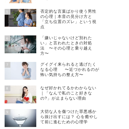
否定的な言葉ばかり使う男性
5
の心理｜本音の見分け方と
「立ち位置のズレ」という視
点
「嫌いじゃないけど別れた
6
い」と言われたときの対処
法 〜その心理と乗り越え
方〜
グイグイ来られると逃げたく
7
なる心理 〜近づかれるのが
怖い気持ちの整え方〜
なぜ好かれてるかわからない
8
｜「なんで私のこと好きな
の?」が止まらない理由
大切な人を傷つけた罪悪感か
9
ら抜け出すには？ 心を癒やし
て前に進むための心理学