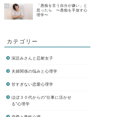
「愚痴を言う自分が嫌い」と
10
思ったら 〜愚痴を手放す心
理学〜
カテゴリー
深読みさんと忍耐女子
夫婦関係の悩みと心理学
甘すぎない恋愛心理学
ほぼ３０代からの”仕事に活かせ
る”心理学
恋愛と男性心理