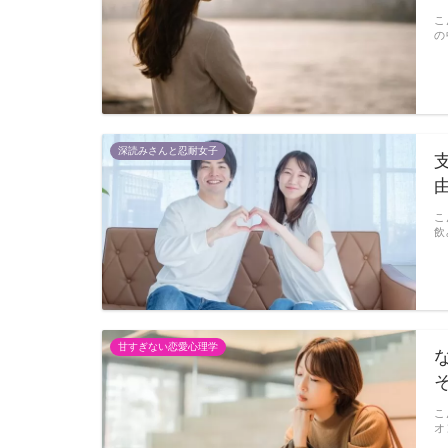
こ
の
深読みさんと忍耐女子
こ
飲
甘すぎない恋愛心理学
こ
オ