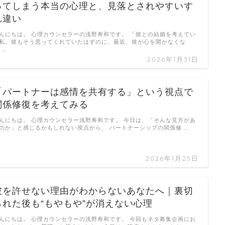
ってしまう本当の心理と、見落とされやすいす
れ違い
んにちは。 心理カウンセラーの浅野寿和です。 「彼との結婚を考えてい
私。彼もそう思ってくれていたはずのに、最近、彼が心を開かなくな
 …
2026年1月31日
「パートナーは感情を共有する」という視点で
関係修復を考えてみる
んにちは。 心理カウンセラー浅野寿和です。 今日は、「そんな見方があ
のか」と感じるかもしれない視点から、 パートナーシップの関係修 …
2026年1月25日
彼を許せない理由がわからないあなたへ｜裏切
られた後も“もやもや”が消えない心理
んにちは。 心理カウンセラーの浅野寿和です。 今回もネタ募集企画にお