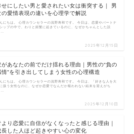
幸せにしたい男と愛されたい女は衝突する｜ 男
女の愛情表現の違いを心理学で解説
んにちは。 心理カウンセラーの浅野寿和です。 今日は、恋愛やパートナ
シップの中で、わりと頻繁に起きているのに、なぜかちゃんとした説
 …
2025年12月15日
彼があなたの前でだけ揺れる理由｜男性の“負の
感情”を引き出してしまう女性の心理構造
んにちは。 心理カウンセラーの浅野寿和です。 今日は、「好きな人を大
に扱う女性なのに、なぜか恋愛でなんだか報われない結末を迎えがち
 …
2025年12月10日
昔より恋愛に自信がなくなったと感じる理由｜
成長した人ほど起きやすい心の変化