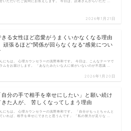
せいただいたご質問にお答えします。 今日は、読者さんからいただ …
2026年1月21日
できる女性ほど恋愛がうまくいかなくなる理由
｜ 頑張るほど“関係が回らなくなる”感覚につい
て
んにちは。 心理カウンセラーの浅野寿和です。 今日は、こんなテーマで
ラムをお届けします。 「あなたみたいな人に彼がいないのが不思議 …
2026年1月20日
「自分の手で相手を幸せにしたい」と願い続け
てきた人が、 苦しくなってしまう理由
んにちは。 心理カウンセラーの浅野寿和です。 「自分がもっとちゃんと
ていれば、相手を幸せにできたと思うんです」 「私の努力が足りな …