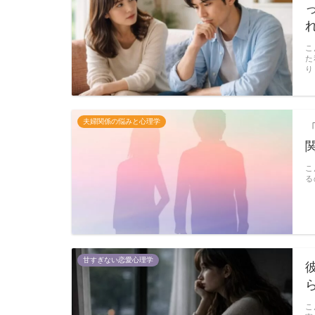
こ
た
り
夫婦関係の悩みと心理学
こ
る
甘すぎない恋愛心理学
こ