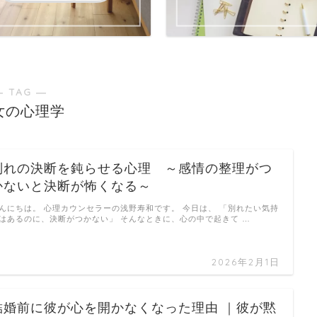
― TAG ―
女の心理学
別れの決断を鈍らせる心理 ～感情の整理がつ
かないと決断が怖くなる～
んにちは。 心理カウンセラーの浅野寿和です。 今日は、 「別れたい気持
はあるのに、決断がつかない」 そんなときに、心の中で起きて …
2026年2月1日
結婚前に彼が心を開かなくなった理由 ｜彼が黙