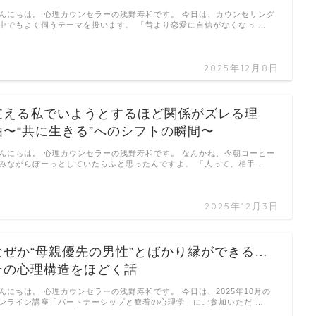
んにちは。 心理カウンセラーの浅野寿和です。 今日は、カウンセリング
中でもよく伺うテーマを扱います。 「昔より恋愛に自信がなくなっ …
2025年12月8日
支える私でいようとするほど関係がズレる理
由〜“共に生きる”へのシフトの瞬間〜
んにちは。 心理カウンセラーの浅野寿和です。 なんかね、今朝コーヒー
みながらぼーっとしていたらふと思ったんですよ。 「人って、相手 …
2025年12月3日
なぜか“母親優先の男性”とばかり縁ができる…
その心理構造をほどく話
んにちは。 心理カウンセラーの浅野寿和です。 今日は、2025年10月の
ンライン講座「パートナーシップと癒着の心理学」にご参加いただ …