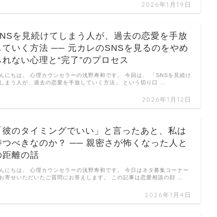
2026年1月19日
SNSを見続けてしまう人が、過去の恋愛を手放
していく方法 ── 元カレのSNSを見るのをやめ
られない心理と“完了”のプロセス
んにちは。 心理カウンセラーの浅野寿和です。 今回は、 「SNSを見続け
しまう人が、過去の恋愛を手放していく方法」 という切り口 …
2026年1月12日
「彼のタイミングでいい」と言ったあと、私は
待つべきなのか？ ── 親密さが怖くなった人と
の距離の話
んにちは。 心理カウンセラーの浅野寿和です。 今日はネタ募集コーナー
お寄せいただいたご質問にお答えします。 この記事は恋愛相談の顔 …
2026年1月4日