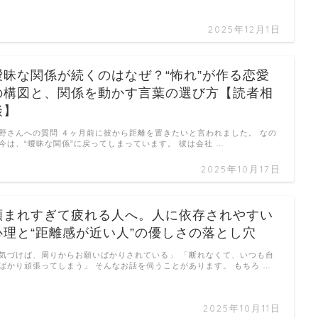
2025年12月1日
曖昧な関係が続くのはなぜ？“怖れ”が作る恋愛
の構図と、関係を動かす言葉の選び方【読者相
談】
野さんへの質問 ４ヶ月前に彼から距離を置きたいと言われました。 なの
今は、“曖昧な関係”に戻ってしまっています。 彼は会社 …
2025年10月17日
頼まれすぎて疲れる人へ。人に依存されやすい
心理と“距離感が近い人”の優しさの落とし穴
気づけば、周りからお願いばかりされている」 「断れなくて、いつも自
ばかり頑張ってしまう」 そんなお話を伺うことがあります。 もちろ …
2025年10月11日