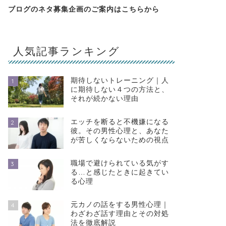
ブログのネタ募集企画のご案内は
こちらから
人気記事ランキング
期待しないトレーニング｜人
1
に期待しない４つの方法と、
それが続かない理由
エッチを断ると不機嫌になる
2
彼。その男性心理と、あなた
が苦しくならないための視点
職場で避けられている気がす
3
る…と感じたときに起きてい
る心理
元カノの話をする男性心理｜
4
わざわざ話す理由とその対処
法を徹底解説