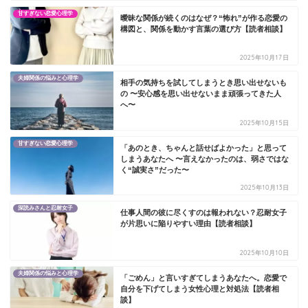
甘すぎない恋愛心理学
曖昧な関係が続くのはなぜ？“怖れ”が作る恋愛の
構図と、関係を動かす言葉の選び方【読者相談】
2025年10月17日
夫婦関係の悩みと心理学
相手の気持ちを試してしまうとき思い出せないも
の 〜安心感を思い出せないまま頑張ってきた人
へ〜
2025年10月15日
甘すぎない恋愛心理学
「あのとき、ちゃんと話せばよかった」と思って
しまうあなたへ 〜言えなかったのは、弱さではな
く“誠実さ”だった〜
2025年10月13日
深読みさんと忍耐女子
仕事人間の彼に尽くすのは報われない？忍耐女子
が片思いに陥りやすい理由【読者相談】
2025年10月10日
夫婦関係の悩みと心理学
「ごめん」と言いすぎてしまうあなたへ。恋愛で
自分を下げてしまう女性心理と対処法【読者相
談】