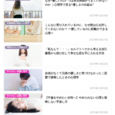
なぜ“優しいだけ”では男女関係がうまくいかない
のか ｜心理学で見る“優しさの仕組み”
2025年10月29日
夫婦関係の悩みと心理学
こんなに受け入れているのに、なぜ彼は心を許し
てくれないのか？ 〜愛しているのに距離ができる
心理〜
2025年10月27日
深読みさんと忍耐女子
「私なんて・・・」セルフトークから考える自己
嫌悪から抜け出して幸せな恋を手に入れる方法
2025年10月22日
甘すぎない恋愛心理学
自信がなくて元彼の優しさに気づけなかった｜恋
愛で後悔したときの心理学
2025年10月19日
甘すぎない恋愛心理学
【不倫をやめたい女性へ】やめられない心理と後
悔しない手放し方
2025年10月18日