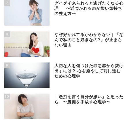
7
グイグイ来られると逃げたくなる心
理 〜近づかれるのが怖い気持ち
の整え方〜
8
なぜ好かれてるかわからない｜「な
んで私のこと好きなの?」が止まら
ない理由
9
大切な人を傷つけた罪悪感から抜け
出すには？ 心を癒やして前に進む
ための心理学
10
「愚痴を言う自分が嫌い」と思った
ら 〜愚痴を手放す心理学〜