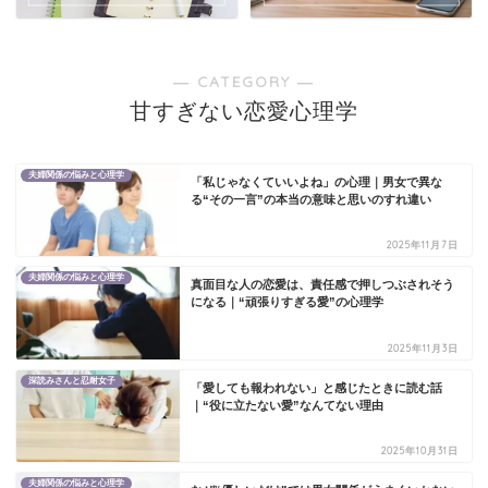
― CATEGORY ―
甘すぎない恋愛心理学
夫婦関係の悩みと心理学
「私じゃなくていいよね」の心理｜男女で異な
る“その一言”の本当の意味と思いのすれ違い
2025年11月7日
夫婦関係の悩みと心理学
真面目な人の恋愛は、責任感で押しつぶされそう
になる｜“頑張りすぎる愛”の心理学
2025年11月3日
深読みさんと忍耐女子
「愛しても報われない」と感じたときに読む話
｜“役に立たない愛”なんてない理由
2025年10月31日
夫婦関係の悩みと心理学