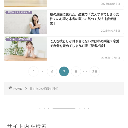
2025年10月7日
深読みさんと忍耐女子
彼の愚痴に疲れた。恋愛で「支えすぎてしまう女
性」の心理と本当の願いに気づく方法【読者相
談】
2025年10月3日
甘すぎない恋愛心理学
こんな彼としか付き合えないのは私の問題？恋愛
で自分を責めてしまう心理【読者相談】
2025年10月1日
...
...
1
6
7
8
28
HOME
甘すぎない恋愛心理学
サイト内を検索