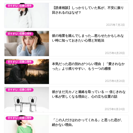
甘すぎない恋愛心理学
【読者相談】しっかりしていた私が、不安に振り
回されるのはなぜ？
2025年7月2日
甘すぎない恋愛心理学
彼の地雷を踏んでしまった…怒らせたかもしれな
い時に知っておきたい心理と対処法
2025年6月28日
甘すぎない恋愛心理学
本気だった恋の別れがつらい理由 ｜「愛されなか
った」より残りやすい、もう一つの感情
2025年6月26日
甘すぎない恋愛心理学
彼がまだ元カノと連絡を取っている ― 信じきれな
い私が苦しくなる理由と、心の立ち位置の話
2025年6月24日
甘すぎない恋愛心理学
「この人だけはわかってくれる」と思った恋が、
続かない理由。