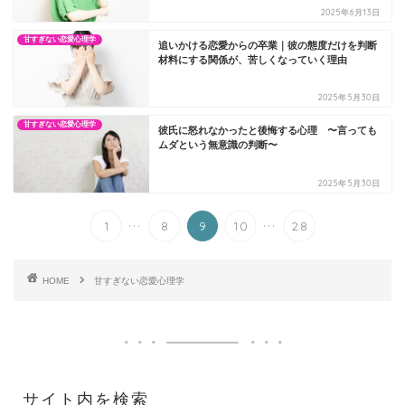
2025年6月13日
甘すぎない恋愛心理学
追いかける恋愛からの卒業｜彼の態度だけを判断
材料にする関係が、苦しくなっていく理由
2025年5月30日
甘すぎない恋愛心理学
彼氏に怒れなかったと後悔する心理 〜言っても
ムダという無意識の判断〜
2025年5月30日
...
...
1
8
9
10
28
HOME
甘すぎない恋愛心理学
サイト内を検索