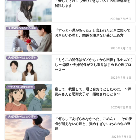
「優しくされても安心できない人」の心理構造を
解説します
2025年7月23日
夫婦関係の悩みと心理学
『ずっと不満があった』と言われたときに知って
おきたい心理と、関係を壊さない受け止め方
2025年7月16日
夫婦関係の悩みと心理学
「もうこの関係はダメかも」から回復する4つの兆
し 〜恋愛や夫婦関係が立ち直りはじめる心理プロ
セス〜
2025年7月16日
甘すぎない恋愛心理学
察して、我慢して、通じ合おうとしたのに。 〜深
読みさんと忍耐女子が、拒絶されるとき〜
2025年7月11日
夫婦関係の悩みと心理学
「何もしてあげられなかった、ごめん」──その後
悔が消えない心理と、責めすぎないための心の整
理
2025年7月4日