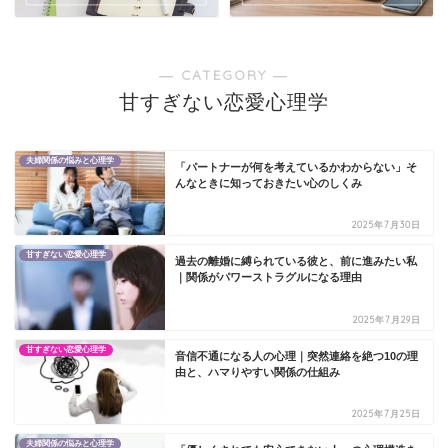
― CATEGORY ―
甘すぎない恋愛心理学
夫婦関係の悩みと心理学
「パートナーが何を考えているかわからない」そ
んなときに知っておきたい心のしくみ
2025年7月30日
甘すぎない恋愛心理学
過去の離婚に縛られている彼と、前に進みたい私
｜関係がパワーストラグルになる理由
2025年7月29日
甘すぎない恋愛心理学
音信不通になる人の心理｜突然連絡を絶つ10の理
由と、ハマりやすい関係の仕組み
2025年7月25日
夫婦関係の悩みと心理学