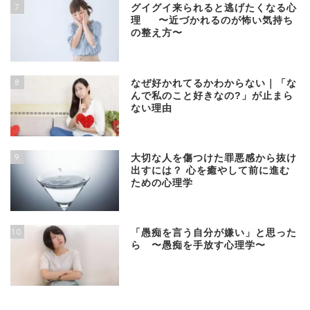
7
グイグイ来られると逃げたくなる心
理 〜近づかれるのが怖い気持ち
の整え方〜
8
なぜ好かれてるかわからない｜「な
んで私のこと好きなの?」が止まら
ない理由
9
大切な人を傷つけた罪悪感から抜け
出すには？ 心を癒やして前に進む
ための心理学
10
「愚痴を言う自分が嫌い」と思った
ら 〜愚痴を手放す心理学〜