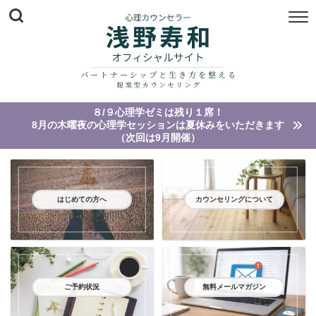
８/９心理学ゼミは残り１席！
8月の木曜夜の心理学セッションは夏休みをいただきます
（次回は9月開催）
はじめての方へ
カウンセリングについて
ご予約状況
無料メールマガジン