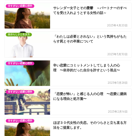
甘すぎない恋愛心理学
サレンダー女子とその憂鬱 ～パートナーのすべ
てを受け入れようとする女性の話～
2023年4月20日
自分らしさと生き方
「わたしは必要とされない」という気持ちがもた
らす罠とその卒業について
2023年3月30日
甘すぎない恋愛心理学
辛い恋愛にコミットメントしてしまう人の心
理 〜依存的だった自分を許すという視点〜
2023年3月28日
甘すぎない恋愛心理学
「恋愛が怖い」と感じる人の心理 〜恋愛に臆病
になる理由と処方箋〜
2023年2月16日
甘すぎない恋愛心理学
ほぼ３０代女性の失恋。そのつらさと立ち直る方
法をご提案します。