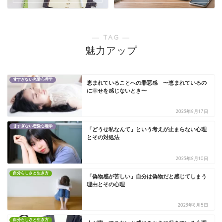
― TAG ―
魅力アップ
甘すぎない恋愛心理学
恵まれていることへの罪悪感 〜恵まれているの
に幸せを感じないとき〜
2023年8月17日
甘すぎない恋愛心理学
「どうせ私なんて」という考えが止まらない心理
とその対処法
2023年8月10日
自分らしさと生き方
「偽物感が苦しい」自分は偽物だと感じてしまう
理由とその心理
2023年8月5日
自分らしさと生き方