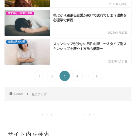
2023年2月8日
甘すぎない恋愛心理学
私ばかり頑張る恋愛が続いて疲れてしまう理由を
心理学で解説！
2023年1月27日
恋愛と男性心理
スキンシップが少ない男性心理 〜３タイプ別ス
キンシップを増やす方法も解説〜
2023年1月21日
...
1
2
3
4
6
HOME
魅力アップ
サイト内を検索