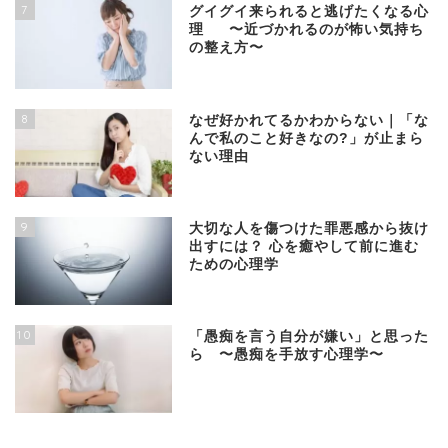
7
グイグイ来られると逃げたくなる心
理 〜近づかれるのが怖い気持ち
の整え方〜
8
なぜ好かれてるかわからない｜「な
んで私のこと好きなの?」が止まら
ない理由
9
大切な人を傷つけた罪悪感から抜け
出すには？ 心を癒やして前に進む
ための心理学
10
「愚痴を言う自分が嫌い」と思った
ら 〜愚痴を手放す心理学〜