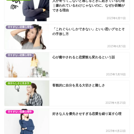
人が寄ってこないと感じるときに起きている心理
｜嫌われているわけじゃないのに、なぜか距離が
できる理由
2023年6月11日
甘すぎない恋愛心理学
「これぐらいしかできない」といい思いグセとそ
の手放し方
2023年6月5日
甘すぎない恋愛心理学
心が癒やされると恋愛観も変わるという話
2023年5月18日
自分らしさと生き方
客観的に自分を見る大切さと難しさ
2023年4月25日
甘すぎない恋愛心理学
好きな人を優先させすぎる恋愛を繰り返す心理
2023年4月22日