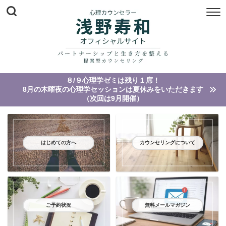
８/９心理学ゼミは残り１席！
8月の木曜夜の心理学セッションは夏休みをいただきます
（次回は9月開催）
はじめての方へ
カウンセリングについて
ご予約状況
無料メールマガジン