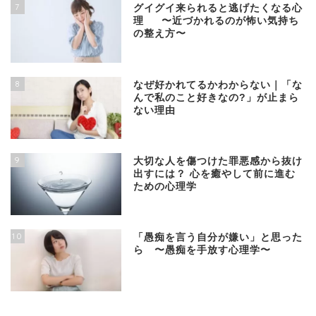
7
グイグイ来られると逃げたくなる心
理 〜近づかれるのが怖い気持ち
の整え方〜
8
なぜ好かれてるかわからない｜「な
んで私のこと好きなの?」が止まら
ない理由
9
大切な人を傷つけた罪悪感から抜け
出すには？ 心を癒やして前に進む
ための心理学
10
「愚痴を言う自分が嫌い」と思った
ら 〜愚痴を手放す心理学〜