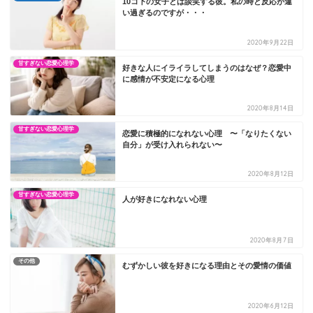
10コ下の女子とは談笑する彼。私の時と反応が違
い過ぎるのですが・・・
2020年9月22日
甘すぎない恋愛心理学
好きな人にイライラしてしまうのはなぜ？恋愛中
に感情が不安定になる心理
2020年8月14日
甘すぎない恋愛心理学
恋愛に積極的になれない心理 〜「なりたくない
自分」が受け入れられない〜
2020年8月12日
甘すぎない恋愛心理学
人が好きになれない心理
2020年8月7日
その他
むずかしい彼を好きになる理由とその愛情の価値
2020年6月12日