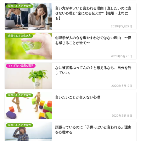
自分らしさと生き方
言い方がキツいと言われる理由｜直したいのに直
せない心理と“楽になる伝え方”【職場・上司に
も】
2020年5月29日
自分らしさと生き方
心理学が人の心を癒やすわけではない理由 〜愛
を感じることが全て〜
2020年5月25日
甘すぎない恋愛心理学
なに被害者ぶってんの？と思えるなら、自分を許
していい。
2020年5月19日
自分らしさと生き方
言いたいことが言えない心理
2020年5月11日
自分らしさと生き方
頑張っているのに「子供っぽいと言われる」理由
を心理する