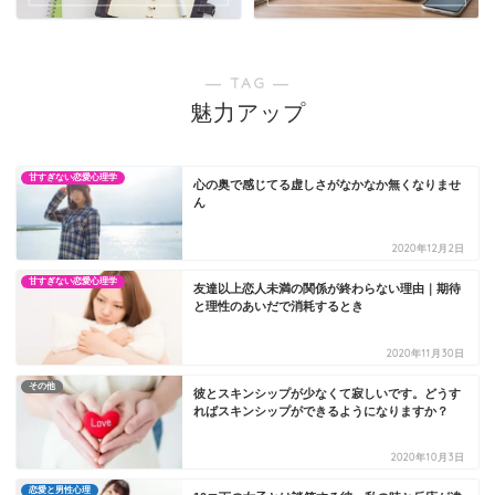
― TAG ―
魅力アップ
甘すぎない恋愛心理学
心の奥で感じてる虚しさがなかなか無くなりませ
ん
2020年12月2日
甘すぎない恋愛心理学
友達以上恋人未満の関係が終わらない理由｜期待
と理性のあいだで消耗するとき
2020年11月30日
その他
彼とスキンシップが少なくて寂しいです。どうす
ればスキンシップができるようになりますか？
2020年10月3日
恋愛と男性心理