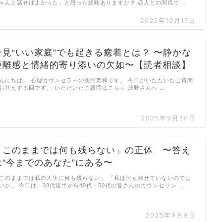
ゃんと話せばよかった」と思った経験ありますか？ 恋人との関係で …
2025年10月13日
一見“いい家庭”でも起きる癒着とは？ 〜静かな
距離感と情緒的寄り添いの欠如〜【読者相談】
んにちは。 心理カウンセラーの浅野寿和です。 今日がいただいたご質問
お答えする回です。 いただいたご質問はこちら 浅野さんへ …
2025年9月30日
「このままでは何も残らない」の正体 〜答え
は“今までのあなた”にある〜
このままでは私の人生に何も残らない」 「私は何も残せていないのでは
いか」 今日は、30代後半から40代・50代の皆さんのカウンセリン …
2025年9月8日