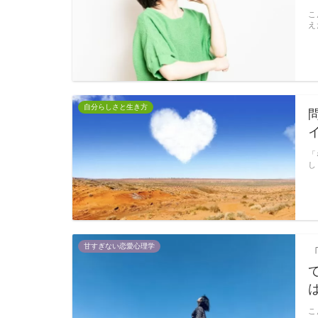
こ
え
自分らしさと生き方
「
し
甘すぎない恋愛心理学
こ