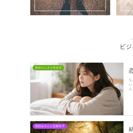
ビジ
自分らしさと生き方
な
い
ん
深読みさんと忍耐女子