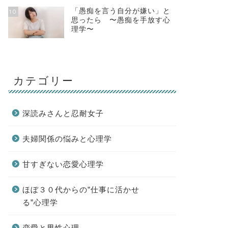
「愚痴を言う自分が嫌い」と
10
思ったら 〜愚痴を手放す心
理学〜
カテゴリー
深読みさんと忍耐女子
夫婦関係の悩みと心理学
甘すぎない恋愛心理学
ほぼ３０代からの”仕事に活かせ
る”心理学
恋愛と男性心理