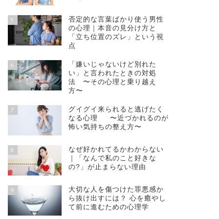
否定的な言葉ばかり使う男性
5
の心理｜本音の見分け方と
「立ち位置のズレ」という視
点
「嫌いじゃないけど別れた
6
い」と言われたときの対処
法 〜その心理と乗り越え
方〜
グイグイ来られると逃げたく
7
なる心理 〜近づかれるのが
怖い気持ちの整え方〜
なぜ好かれてるかわからない
8
｜「なんで私のこと好きな
の?」が止まらない理由
大切な人を傷つけた罪悪感か
9
ら抜け出すには？ 心を癒やし
て前に進むための心理学