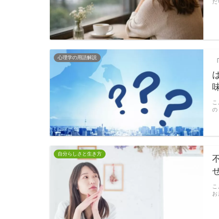
だ
心理学の用語解説
こ
の
自分らしさと生き方
こ
お