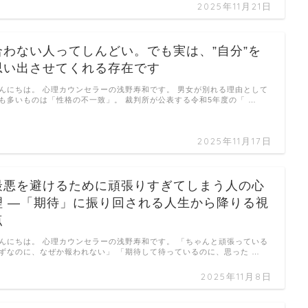
2025年11月21日
合わない人ってしんどい。でも実は、”自分”を
思い出させてくれる存在です
んにちは。 心理カウンセラーの浅野寿和です。 男女が別れる理由として
も多いものは「性格の不一致」。 裁判所が公表する令和5年度の「 …
2025年11月17日
最悪を避けるために頑張りすぎてしまう人の心
理 ―「期待」に振り回される人生から降りる視
点
んにちは。 心理カウンセラーの浅野寿和です。 「ちゃんと頑張っている
ずなのに、なぜか報われない」 「期待して待っているのに、思った …
2025年11月8日