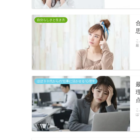
自分らしさと生き方
こ
最
ほぼ３０代からの”仕事に活かせる”心理学
こ
は