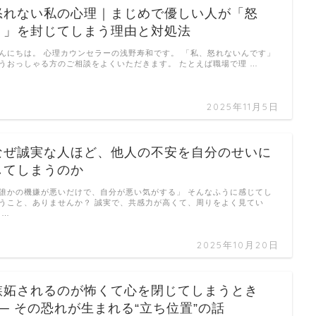
怒れない私の心理｜まじめで優しい人が「怒
り」を封じてしまう理由と対処法
んにちは。 心理カウンセラーの浅野寿和です。 「私、怒れないんです」
うおっしゃる方のご相談をよくいただきます。 たとえば職場で理 …
2025年11月5日
なぜ誠実な人ほど、他人の不安を自分のせいに
してしまうのか
誰かの機嫌が悪いだけで、自分が悪い気がする」 そんなふうに感じてし
うこと、ありませんか？ 誠実で、共感力が高くて、周りをよく見てい
 …
2025年10月20日
嫉妬されるのが怖くて心を閉じてしまうとき
── その恐れが生まれる“立ち位置”の話