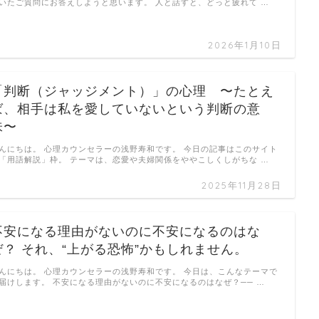
いたご質問にお答えしようと思います。 人と話すと、どっと疲れて …
2026年1月10日
「判断（ジャッジメント）」の心理 〜たとえ
ば、相手は私を愛していないという判断の意
味〜
んにちは。 心理カウンセラーの浅野寿和です。 今日の記事はこのサイト
「用語解説」枠。 テーマは、恋愛や夫婦関係をややこしくしがちな …
2025年11月28日
不安になる理由がないのに不安になるのはな
ぜ？ それ、“上がる恐怖”かもしれません。
んにちは。 心理カウンセラーの浅野寿和です。 今日は、こんなテーマで
届けします。 不安になる理由がないのに不安になるのはなぜ？── …