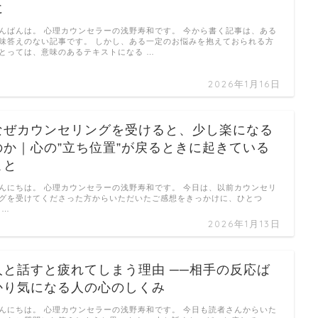
に
んばんは。 心理カウンセラーの浅野寿和です。 今から書く記事は、ある
味答えのない記事です。 しかし、ある一定のお悩みを抱えておられる方
とっては、意味のあるテキストになる …
2026年1月16日
なぜカウンセリングを受けると、少し楽になる
のか｜心の”立ち位置”が戻るときに起きている
こと
んにちは。 心理カウンセラーの浅野寿和です。 今日は、以前カウンセリ
グを受けてくださった方からいただいたご感想をきっかけに、ひとつ
 …
2026年1月13日
人と話すと疲れてしまう理由 ──相手の反応ば
かり気になる人の心のしくみ
んにちは。 心理カウンセラーの浅野寿和です。 今日も読者さんからいた