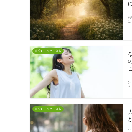
こ
意
に
自分らしさと生き方
こ
ン
の
自分らしさと生き方
こ