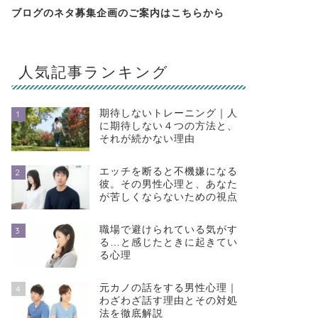
ブログのネタ募集企画のご案内は
こちらから
人気記事ランキング
期待しないトレーニング｜人
1
に期待しない４つの方法と、
それが続かない理由
エッチを断ると不機嫌になる
2
彼。その男性心理と、あなた
が苦しくならないための視点
職場で避けられている気がす
3
る…と感じたときに起きてい
る心理
元カノの話をする男性心理｜
4
わざわざ話す理由とその対処
法を徹底解説