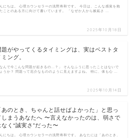
んにちは。 心理カウンセラーの浅野寿和です。 今日は、こんな感覚を抱
たことのある方に向けて書いています。 「なぜか人から嫉妬さ …
2025年10月18日
問題がやってくるタイミングは、実はベストタ
イミング。
なんで今こんな問題が起きるの…？」 そんなふうに思ったことはないで
ょうか？ 問題って厄介なもののように見えますよね。 特に、体も心 …
2025年10月14日
「あのとき、ちゃんと話せばよかった」と思っ
てしまうあなたへ 〜言えなかったのは、弱さで
はなく“誠実さ”だった〜
んにちは。 心理カウンセラーの浅野寿和です。 あなたには「あのとき、