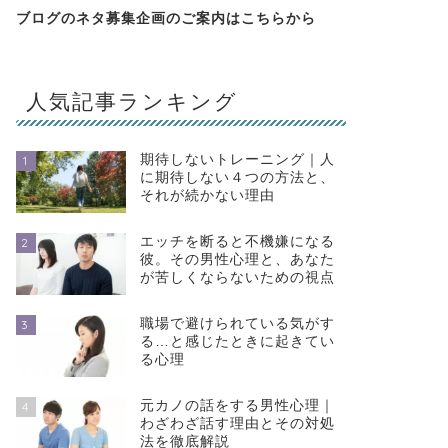
ブログのネタ募集企画のご案内は
こちらから
人気記事ランキング
期待しないトレーニング｜人
1
に期待しない４つの方法と、
それが続かない理由
エッチを断ると不機嫌になる
2
彼。その男性心理と、あなた
が苦しくならないための視点
職場で避けられている気がす
3
る…と感じたときに起きてい
る心理
元カノの話をする男性心理｜
4
わざわざ話す理由とその対処
法を徹底解説