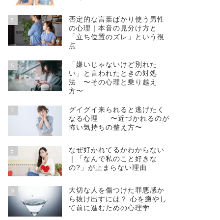
否定的な言葉ばかり使う男性
5
の心理｜本音の見分け方と
「立ち位置のズレ」という視
点
「嫌いじゃないけど別れた
6
い」と言われたときの対処
法 〜その心理と乗り越え
方〜
グイグイ来られると逃げたく
7
なる心理 〜近づかれるのが
怖い気持ちの整え方〜
なぜ好かれてるかわからない
8
｜「なんで私のこと好きな
の?」が止まらない理由
大切な人を傷つけた罪悪感か
9
ら抜け出すには？ 心を癒やし
て前に進むための心理学