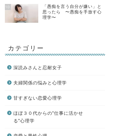
「愚痴を言う自分が嫌い」と
10
思ったら 〜愚痴を手放す心
理学〜
カテゴリー
深読みさんと忍耐女子
夫婦関係の悩みと心理学
甘すぎない恋愛心理学
ほぼ３０代からの”仕事に活かせ
る”心理学
恋愛と男性心理