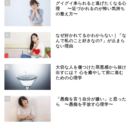
7
グイグイ来られると逃げたくなる心
理 〜近づかれるのが怖い気持ち
の整え方〜
8
なぜ好かれてるかわからない｜「な
んで私のこと好きなの?」が止まら
ない理由
9
大切な人を傷つけた罪悪感から抜け
出すには？ 心を癒やして前に進む
ための心理学
10
「愚痴を言う自分が嫌い」と思った
ら 〜愚痴を手放す心理学〜