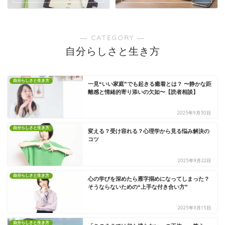
― CATEGORY ―
自分らしさと生き方
自分らしさと生き方
一見“いい家庭”でも起きる癒着とは？ 〜静かな距
離感と情緒的寄り添いの欠如〜【読者相談】
2025年9月30日
自分らしさと生き方
変える？受け容れる？心理学から見る悩み解決の
コツ
2025年9月22日
自分らしさと生き方
心の学びを深めたら雁字搦めになってしまった？
そうならないための“上手な付き合い方”
2025年9月15日
自分らしさと生き方