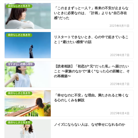
自分らしさと生き方
「このままずっと一人？」将来の不安が止まらな
いときに必要なのは、「計画」よりも“自己存在
感”だった
2025年8月11日
自分らしさと生き方
リスタートできないとき、心の中で起きているこ
と｜“避けたい感情”の話
2025年8月7日
甘すぎない恋愛心理学
【読者相談】「初恋が“兄”だった私」へ届けたい
こと 〜家族のなかで“遠く”なった心の距離と、そ
の再構築〜
2025年8月7日
自分らしさと生き方
「幸せなのに不安」な理由。満たされると怖くな
る心のしくみを解説
2025年8月4日
自分らしさと生き方
ノイズにならない人は、なぜ幸せになれるのか