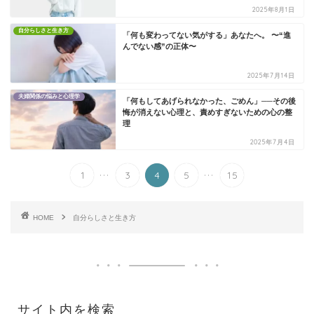
2025年8月1日
自分らしさと生き方
「何も変わってない気がする」あなたへ。 〜“進
んでない感”の正体〜
2025年7月14日
夫婦関係の悩みと心理学
「何もしてあげられなかった、ごめん」──その後
悔が消えない心理と、責めすぎないための心の整
理
2025年7月4日
...
...
1
3
4
5
15
HOME
自分らしさと生き方
サイト内を検索