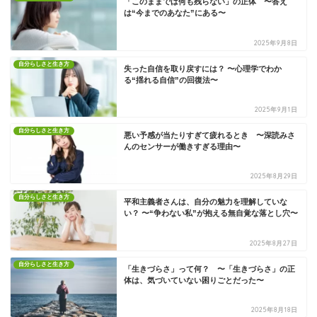
「このままでは何も残らない」の正体 〜答え
は“今までのあなた”にある〜
2025年9月8日
自分らしさと生き方
失った自信を取り戻すには？ 〜心理学でわか
る“揺れる自信”の回復法〜
2025年9月1日
自分らしさと生き方
悪い予感が当たりすぎて疲れるとき 〜深読みさ
んのセンサーが働きすぎる理由〜
2025年8月29日
自分らしさと生き方
平和主義者さんは、自分の魅力を理解していな
い？ 〜“争わない私”が抱える無自覚な落とし穴〜
2025年8月27日
自分らしさと生き方
「生きづらさ」って何？ 〜「生きづらさ」の正
体は、気づいていない困りごとだった〜
2025年8月18日