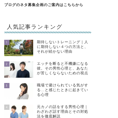
ブログのネタ募集企画のご案内は
こちらから
人気記事ランキング
期待しないトレーニング｜人
1
に期待しない４つの方法と、
それが続かない理由
エッチを断ると不機嫌になる
2
彼。その男性心理と、あなた
が苦しくならないための視点
職場で避けられている気がす
3
る…と感じたときに起きてい
る心理
元カノの話をする男性心理｜
4
わざわざ話す理由とその対処
法を徹底解説