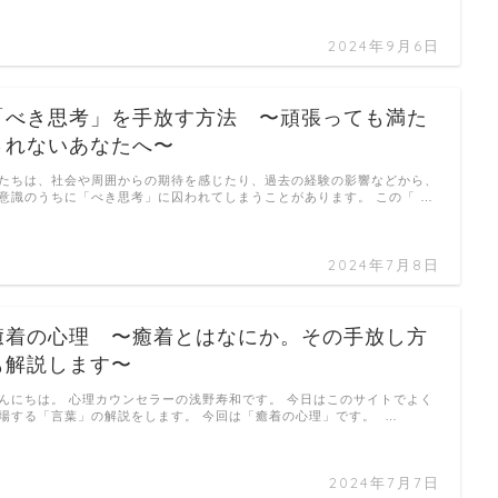
2024年9月6日
「べき思考」を手放す方法 〜頑張っても満た
されないあなたへ〜
たちは、社会や周囲からの期待を感じたり、過去の経験の影響などから、
意識のうちに「べき思考」に囚われてしまうことがあります。 この「 …
2024年7月8日
癒着の心理 〜癒着とはなにか。その手放し方
も解説します〜
んにちは。 心理カウンセラーの浅野寿和です。 今日はこのサイトでよく
場する「言葉」の解説をします。 今回は「癒着の心理」です。 …
2024年7月7日