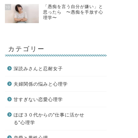
「愚痴を言う自分が嫌い」と
10
思ったら 〜愚痴を手放す心
理学〜
カテゴリー
深読みさんと忍耐女子
夫婦関係の悩みと心理学
甘すぎない恋愛心理学
ほぼ３０代からの”仕事に活かせ
る”心理学
恋愛と男性心理