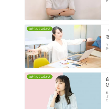
せ
自分らしさと生き方
仕
歳
自分らしさと生き方
私
は
と