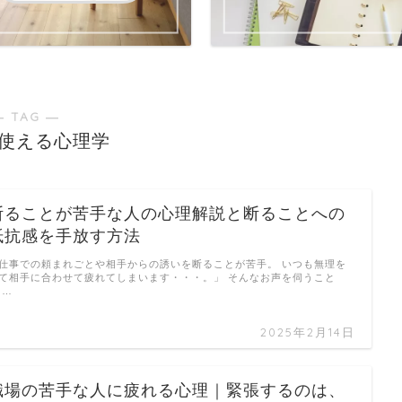
― TAG ―
使える心理学
断ることが苦手な人の心理解説と断ることへの
抵抗感を手放す方法
仕事での頼まれごとや相手からの誘いを断ることが苦手。 いつも無理を
て相手に合わせて疲れてしまいます・・・。」 そんなお声を伺うこと
 …
2025年2月14日
職場の苦手な人に疲れる心理｜緊張するのは、