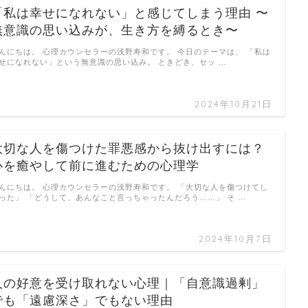
「私は幸せになれない」と感じてしまう理由 〜
無意識の思い込みが、生き方を縛るとき〜
んにちは。 心理カウンセラーの浅野寿和です。 今日のテーマは、 「私は
せになれない」という無意識の思い込み。 ときどき、セッ …
2024年10月21日
大切な人を傷つけた罪悪感から抜け出すには？
心を癒やして前に進むための心理学
んにちは。 心理カウンセラーの浅野寿和です。 「大切な人を傷つけてし
った」 「どうして、あんなこと言っちゃったんだろう……」 そ …
2024年10月7日
人の好意を受け取れない心理｜「自意識過剰」
でも「遠慮深さ」でもない理由