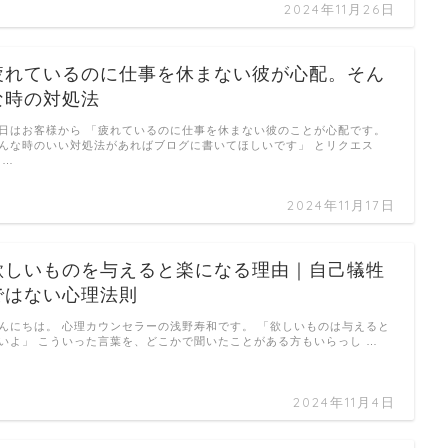
2024年11月26日
疲れているのに仕事を休まない彼が心配。そん
な時の対処法
日はお客様から 「疲れているのに仕事を休まない彼のことが心配です。
んな時のいい対処法があればブログに書いてほしいです」 とリクエス
 …
2024年11月17日
欲しいものを与えると楽になる理由｜自己犠牲
ではない心理法則
んにちは。 心理カウンセラーの浅野寿和です。 「欲しいものは与えると
いよ」 こういった言葉を、どこかで聞いたことがある方もいらっし …
2024年11月4日