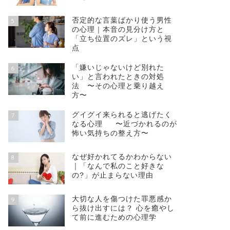
否定的な言葉ばかり使う男性
5
の心理｜本音の見分け方と
「立ち位置のズレ」という視
点
「嫌いじゃないけど別れた
6
い」と言われたときの対処
法 〜その心理と乗り越え
方〜
グイグイ来られると逃げたく
7
なる心理 〜近づかれるのが
怖い気持ちの整え方〜
なぜ好かれてるかわからない
8
｜「なんで私のこと好きな
の?」が止まらない理由
大切な人を傷つけた罪悪感か
9
ら抜け出すには？ 心を癒やし
て前に進むための心理学