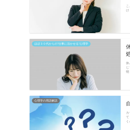
こ
け
ほぼ３０代からの”仕事に活かせる”心理学
休
じ
明
心理学の用語解説
カ
て
く