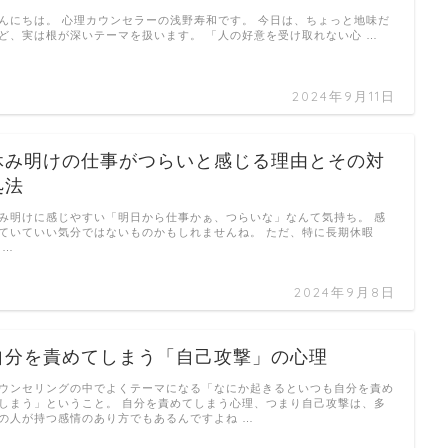
んにちは。 心理カウンセラーの浅野寿和です。 今日は、ちょっと地味だ
ど、実は根が深いテーマを扱います。 「人の好意を受け取れない心 …
2024年9月11日
休み明けの仕事がつらいと感じる理由とその対
処法
み明けに感じやすい「明日から仕事かぁ、つらいな」なんて気持ち。 感
ていていい気分ではないものかもしれませんね。 ただ、特に長期休暇
 …
2024年9月8日
自分を責めてしまう「自己攻撃」の心理
ウンセリングの中でよくテーマになる「なにか起きるといつも自分を責め
しまう」ということ。 自分を責めてしまう心理、つまり自己攻撃は、多
の人が持つ感情のあり方でもあるんですよね …