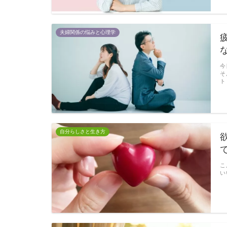
夫婦関係の悩みと心理学
今
そ
ト
自分らしさと生き方
こ
い