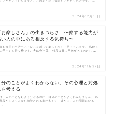
ていただいておりますと、このようなご質問をいただくわけです。 …
2024年12月15日
「お察しさん」の生きづらさ 〜察する能力が
高い人の中にある相反する気持ち〜
事も毎日の生活もストレスを感じて楽しくなくて困っています。 私は５
の子どもを持つ母です。夫は会社員。 特段毎日に不満があるわけじ …
2024年11月27日
自分のことがよくわからない。その心理と対処
法を考える。
は、人のことならよく分かるのに、自分のことがよくわかりません。 私
普段からよく人から相談される事が多くて、確かに、人の問題になる
 …