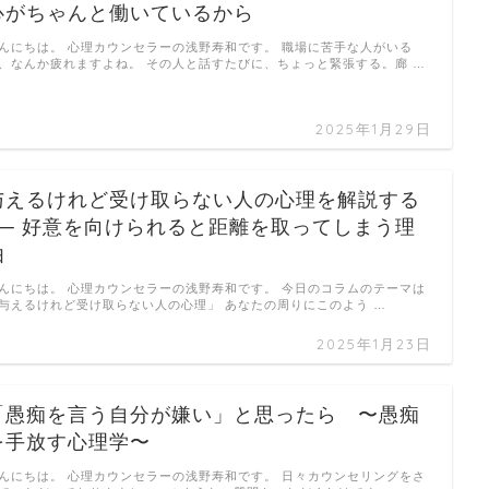
心がちゃんと働いているから
んにちは。 心理カウンセラーの浅野寿和です。 職場に苦手な人がいる
、なんか疲れますよね。 その人と話すたびに、ちょっと緊張する。廊 …
2025年1月29日
与えるけれど受け取らない人の心理を解説する
── 好意を向けられると距離を取ってしまう理
由
んにちは。 心理カウンセラーの浅野寿和です。 今日のコラムのテーマは
与えるけれど受け取らない人の心理」 あなたの周りにこのよう …
2025年1月23日
「愚痴を言う自分が嫌い」と思ったら 〜愚痴
を手放す心理学〜
んにちは。 心理カウンセラーの浅野寿和です。 日々カウンセリングをさ