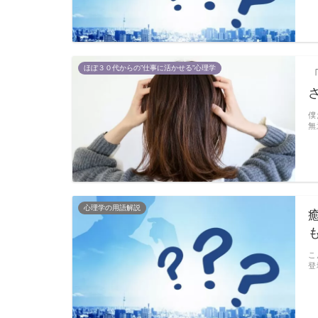
ほぼ３０代からの”仕事に活かせる”心理学
僕
無
心理学の用語解説
こ
登