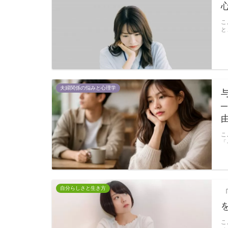
こ
と
夫婦関係の悩みと心理学
こ
「
自分らしさと生き方
こ