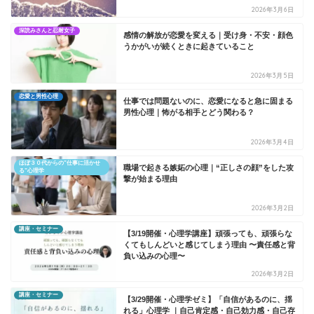
2026年3月6日
深読みさんと忍耐女子
感情の解放が恋愛を変える｜受け身・不安・顔色
うかがいが続くときに起きていること
2026年3月5日
恋愛と男性心理
仕事では問題ないのに、恋愛になると急に固まる
男性心理｜怖がる相手とどう関わる？
2026年3月4日
ほぼ３０代からの”仕事に活かせ
職場で起きる嫉妬の心理｜“正しさの顔”をした攻
る”心理学
撃が始まる理由
2026年3月2日
講座・セミナー
【3/19開催・心理学講座】頑張っても、頑張らな
くてもしんどいと感じてしまう理由 〜責任感と背
負い込みの心理〜
2026年3月2日
講座・セミナー
【3/29開催・心理学ゼミ】「自信があるのに、揺
れる」心理学 ｜自己肯定感・自己効力感・自己存