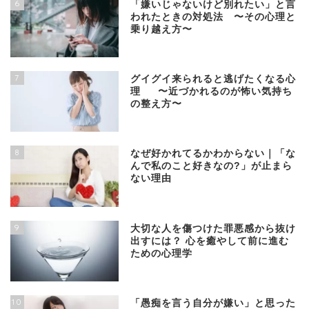
6
「嫌いじゃないけど別れたい」と言
われたときの対処法 〜その心理と
乗り越え方〜
7
グイグイ来られると逃げたくなる心
理 〜近づかれるのが怖い気持ち
の整え方〜
8
なぜ好かれてるかわからない｜「な
んで私のこと好きなの?」が止まら
ない理由
9
大切な人を傷つけた罪悪感から抜け
出すには？ 心を癒やして前に進む
ための心理学
10
「愚痴を言う自分が嫌い」と思った