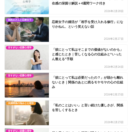
在感の深掘り解説＋4週間ワーク付き
2026年2月28日
深読みさんと忍耐女子
忍耐女子の婚活が「相手を受け入れる修行」にな
りかねん、という笑えない話
2026年2月27日
甘すぎない恋愛心理学
「彼にとって私はそこまでの価値がないのかも」
と感じたとき｜苦しくなる心の仕組みと“いった
ん整える”手順
2026年2月26日
甘すぎない恋愛心理学
「彼にとって私は必要だったの？」が頭から離れ
ないとき｜関係のあとに残るモヤモヤの心の仕組
み
2026年2月25日
夫婦関係の悩みと心理学
「私のことはいい」と言い続けた優しさが、関係
を苦しくするとき
2026年2月23日
甘すぎない恋愛心理学