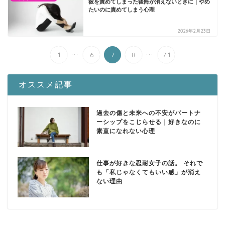
彼を責めてしまった後悔が消えないときに｜やめ
たいのに責めてしまう心理
2026年2月23日
...
...
1
6
7
8
71
オススメ記事
過去の傷と未来への不安がパートナ
ーシップをこじらせる｜好きなのに
素直になれない心理
仕事が好きな忍耐女子の話。 それで
も「私じゃなくてもいい感」が消え
ない理由