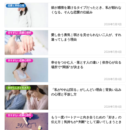
恋愛と男性心理
彼が感情を避けるタイプだったとき、私が頼れな
くなる。そんな恋愛の仕組み
2026年3月9日
甘すぎない恋愛心理学
愛し合う勇気｜弱さを見せられない二人が、すれ
違ってしまう理由
2026年3月6日
甘すぎない恋愛心理学
幸せをつかむ人・落とす人の違い｜依存心が出る
場所で“関係”が決まる
2026年3月6日
自分らしさと生き方
「私がやれば回る」がしんどい理由｜背負い込み
の心理と手放し方
2026年3月6日
甘すぎない恋愛心理学
もう一度パートナーと向き合うための「好き」の
伝え方｜気持ちが“判断”として届いてしまうとき