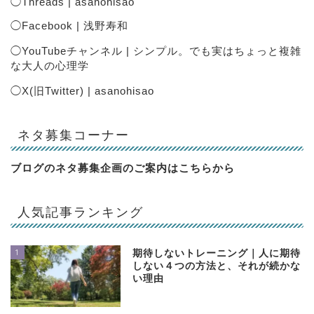
◯
Threads | asanohisao
◯
Facebook | 浅野寿和
◯
YouTubeチャンネル | シンプル。でも実はちょっと複雑
な大人の心理学
◯
X(旧Twitter) | asanohisao
ネタ募集コーナー
ブログのネタ募集企画のご案内は
こちらから
人気記事ランキング
1
期待しないトレーニング｜人に期待
しない４つの方法と、それが続かな
い理由