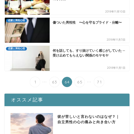
2018年11月10日
恋愛と男性心理
傷ついた男性性 〜心を守るプライド・分離〜
2018年11月3日
恋愛と男性心理
何を話しても、すり抜けていく感じがしていた ─
受け止めてもらえない関係のモヤモヤ
2018年11月1日
...
...
1
63
64
65
71
オススメ記事
彼が苦しいと言わないのはなぜ？｜
自立男性の心の痛みと向き合い方