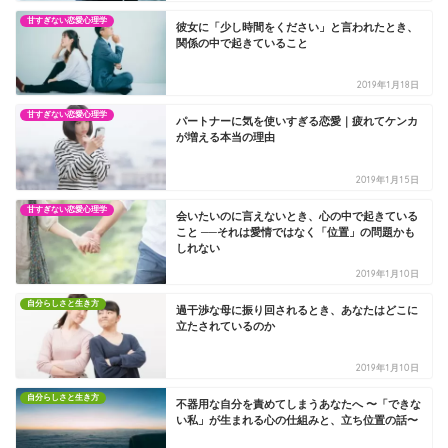
甘すぎない恋愛心理学
彼女に「少し時間をください」と言われたとき、
関係の中で起きていること
2019年1月18日
甘すぎない恋愛心理学
パートナーに気を使いすぎる恋愛｜疲れてケンカ
が増える本当の理由
2019年1月15日
甘すぎない恋愛心理学
会いたいのに言えないとき、心の中で起きている
こと ──それは愛情ではなく「位置」の問題かも
しれない
2019年1月10日
自分らしさと生き方
過干渉な母に振り回されるとき、あなたはどこに
立たされているのか
2019年1月10日
自分らしさと生き方
不器用な自分を責めてしまうあなたへ 〜「できな
い私」が生まれる心の仕組みと、立ち位置の話〜