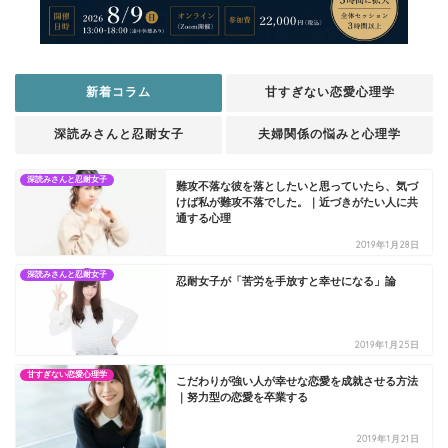
新着コラム
甘すぎない恋愛心理学
深読みさんと忍耐女子
夫婦関係の悩みと心理学
深読みさんと忍耐女子
難攻不落な彼を落としたいと思っていたら、気づ
けば私が難攻不落でした。｜近づきがたい人に共
通する心理
2019年1月28日
深読みさんと忍耐女子
忍耐女子が「苦労を手放すと幸せになる」論
2019年1月25日
甘すぎない恋愛心理学
こだわりが強い人が幸せな恋愛を成就させる方法
｜努力型の恋愛を卒業する
2019年1月21日