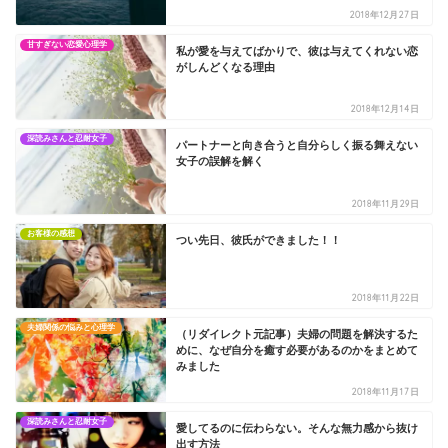
2018年12月27日
甘すぎない恋愛心理学
私が愛を与えてばかりで、彼は与えてくれない恋
がしんどくなる理由
2018年12月14日
深読みさんと忍耐女子
パートナーと向き合うと自分らしく振る舞えない
女子の誤解を解く
2018年11月29日
お客様の感想
つい先日、彼氏ができました！！
2018年11月22日
夫婦関係の悩みと心理学
（リダイレクト元記事）夫婦の問題を解決するた
めに、なぜ自分を癒す必要があるのかをまとめて
みました
2018年11月17日
深読みさんと忍耐女子
愛してるのに伝わらない。そんな無力感から抜け
出す方法