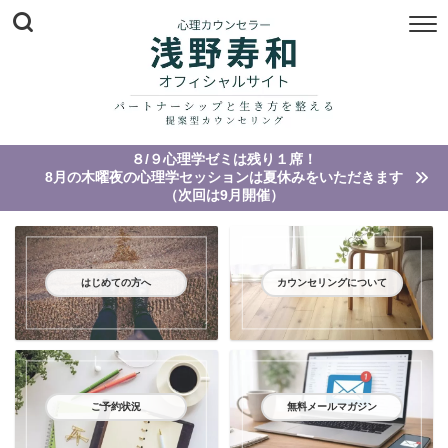
８/９心理学ゼミは残り１席！
8月の木曜夜の心理学セッションは夏休みをいただきます
（次回は9月開催）
はじめての方へ
カウンセリングについて
ご予約状況
無料メールマガジン