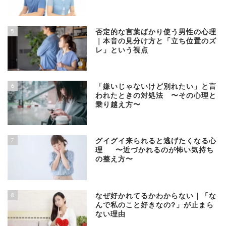
5
否定的な言葉ばかり使う男性の心理
｜本音の見分け方と「立ち位置のズ
レ」という視点
6
「嫌いじゃないけど別れたい」と言
われたときの対処法 〜その心理と
乗り越え方〜
7
グイグイ来られると逃げたくなる心
理 〜近づかれるのが怖い気持ち
の整え方〜
8
なぜ好かれてるかわからない｜「な
んで私のこと好きなの?」が止まら
ない理由