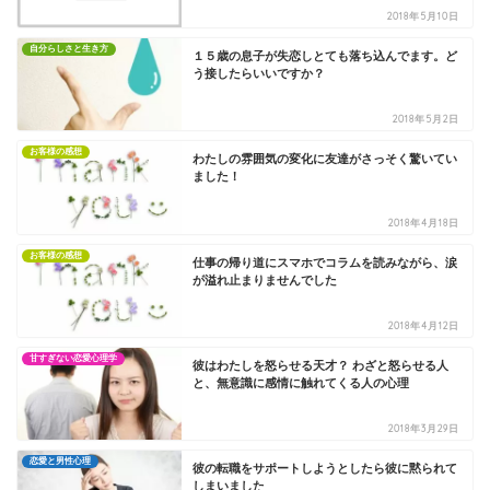
2018年5月10日
自分らしさと生き方
１５歳の息子が失恋しとても落ち込んでます。ど
う接したらいいですか？
2018年5月2日
お客様の感想
わたしの雰囲気の変化に友達がさっそく驚いてい
ました！
2018年4月18日
お客様の感想
仕事の帰り道にスマホでコラムを読みながら、涙
が溢れ止まりませんでした
2018年4月12日
甘すぎない恋愛心理学
彼はわたしを怒らせる天才？ わざと怒らせる人
と、無意識に感情に触れてくる人の心理
2018年3月29日
恋愛と男性心理
彼の転職をサポートしようとしたら彼に黙られて
しまいました