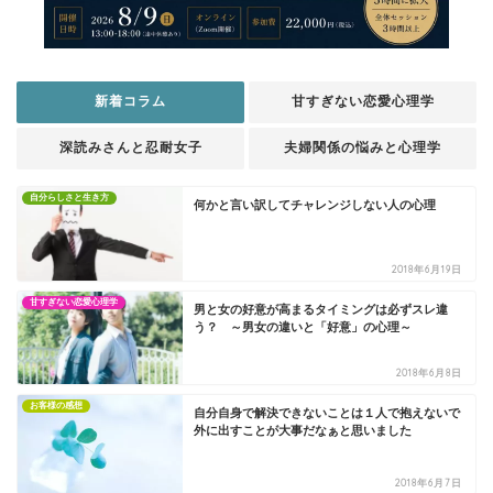
新着コラム
甘すぎない恋愛心理学
深読みさんと忍耐女子
夫婦関係の悩みと心理学
自分らしさと生き方
何かと言い訳してチャレンジしない人の心理
2018年6月19日
甘すぎない恋愛心理学
男と女の好意が高まるタイミングは必ずスレ違
う？ ～男女の違いと「好意」の心理～
2018年6月8日
お客様の感想
自分自身で解決できないことは１人で抱えないで
外に出すことが大事だなぁと思いました
2018年6月7日