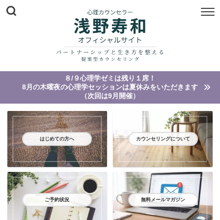
８/９心理学ゼミは残り１席！
8月の木曜夜の心理学セッションは夏休みをいただきます
（次回は9月開催）
はじめての方へ
カウンセリングについて
ご予約状況
無料メールマガジン