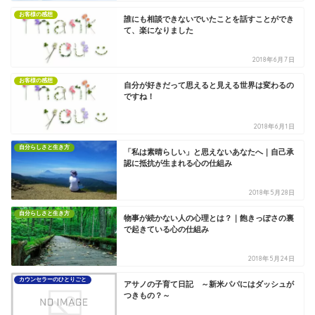
お客様の感想
誰にも相談できないでいたことを話すことができ
て、楽になりました
2018年6月7日
お客様の感想
自分が好きだって思えると見える世界は変わるの
ですね！
2018年6月1日
自分らしさと生き方
「私は素晴らしい」と思えないあなたへ｜自己承
認に抵抗が生まれる心の仕組み
2018年5月28日
自分らしさと生き方
物事が続かない人の心理とは？｜飽きっぽさの裏
で起きている心の仕組み
2018年5月24日
カウンセラーのひとりごと
アサノの子育て日記 ～新米パパにはダッシュが
つきもの？～