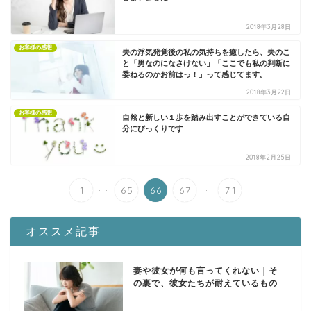
2018年3月28日
お客様の感想
夫の浮気発覚後の私の気持ちを癒したら、夫のこ
と「男なのになさけない」「ここでも私の判断に
委ねるのかお前はっ！」って感じてます。
2018年3月22日
お客様の感想
自然と新しい１歩を踏み出すことができている自
分にびっくりです
2018年2月25日
...
...
1
65
66
67
71
オススメ記事
妻や彼女が何も言ってくれない｜そ
の裏で、彼女たちが耐えているもの