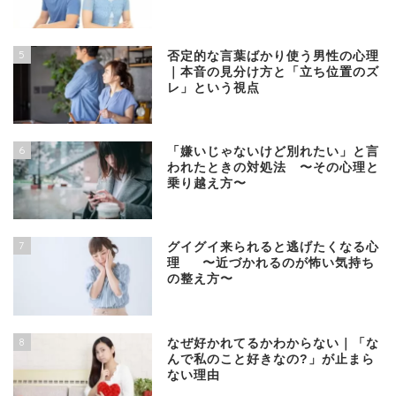
5
否定的な言葉ばかり使う男性の心理
｜本音の見分け方と「立ち位置のズ
レ」という視点
6
「嫌いじゃないけど別れたい」と言
われたときの対処法 〜その心理と
乗り越え方〜
7
グイグイ来られると逃げたくなる心
理 〜近づかれるのが怖い気持ち
の整え方〜
8
なぜ好かれてるかわからない｜「な
んで私のこと好きなの?」が止まら
ない理由