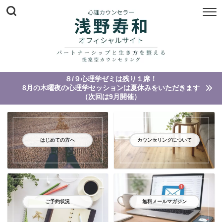
８/９心理学ゼミは残り１席！
8月の木曜夜の心理学セッションは夏休みをいただきます
（次回は9月開催）
はじめての方へ
カウンセリングについて
ご予約状況
無料メールマガジン