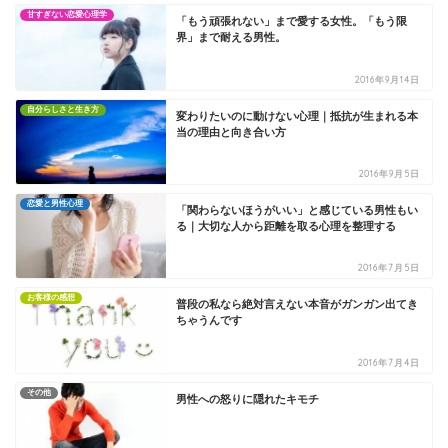
甘すぎない恋愛心理学
「もう頑張れない」まで愛する女性。「もう限
界」まで耐える男性。
2016年9月14日
自分らしさと生き方
変わりたいのに動けない心理｜抵抗が生まれる本
当の理由と向き合い方
2016年9月5日
恋愛と男性心理
「関わらないほうがいい」と感じている男性もい
る｜大切な人から距離を取る心理を整理する
2016年7月5日
お客様の感想
普段の私なら絶対言えない本音がガンガン出てき
ちゃうんです
2016年7月4日
その他
男性への怒りに隠れたキモチ