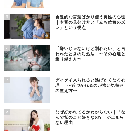
5
否定的な言葉ばかり使う男性の心理
｜本音の見分け方と「立ち位置のズ
レ」という視点
6
「嫌いじゃないけど別れたい」と言
われたときの対処法 〜その心理と
乗り越え方〜
7
グイグイ来られると逃げたくなる心
理 〜近づかれるのが怖い気持ち
の整え方〜
8
なぜ好かれてるかわからない｜「な
んで私のこと好きなの?」が止まら
ない理由