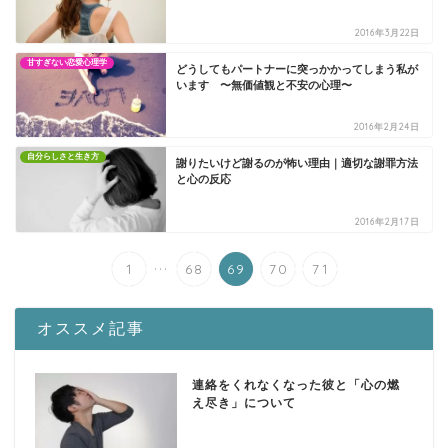
2016年3月22日
甘すぎない恋愛心理学
どうしてもパートナーに突っかかってしまう私が
います 〜無価値観と不安の心理〜
2016年2月24日
自分らしさと生き方
謝りたいけど謝るのが怖い理由｜適切な謝罪方法
と心の反応
2016年2月17日
...
1
68
69
70
71
オススメ記事
連絡をくれなくなった彼と「心の燃
え尽き」について