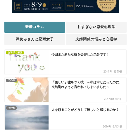
新着コラム
甘すぎない恋愛心理学
深読みさんと忍耐女子
夫婦関係の悩みと心理学
お客様の感想
今回また新たな技を会得した気分です！
2017年1月30日
その他
「優しい」嘘をつく彼 ～私は幸せだったのに、
突然別れようと言われてしまいました～
2017年1月21日
その他
人を頼ることがどうして難しいと感じるのか？
2016年12月31日