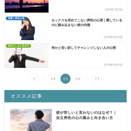
2018年7月3日
恋愛と男性心理
セックスを求めてこない男性の心理｜愛している
のに踏み込まない彼の内側
2018年6月29日
自分らしさと生き方
何かと言い訳してチャレンジしない人の心理
2018年6月19日
...
...
1
64
65
66
71
オススメ記事
彼が苦しいと言わないのはなぜ？｜
自立男性の心の痛みと向き合い方