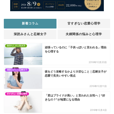
新着コラム
甘すぎない恋愛心理学
深読みさんと忍耐女子
夫婦関係の悩みと心理学
自分らしさと生き方
頑張っているのに「子供っぽいと言われる」理由
を心理する
2018年10月20日
深読みさんと忍耐女子
彼をどう攻略するかより大切なこと｜忍耐女子が
恋愛で見失いやすい視点
2018年10月11日
甘すぎない恋愛心理学
「君はプライドが高い」と言われた女性へ｜“好
きなの？”が地雷になる理由
2018年10月4日