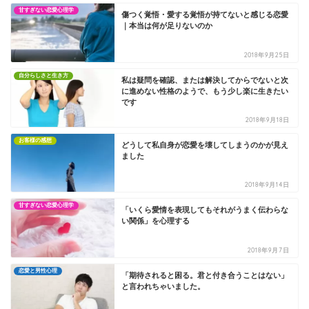
甘すぎない恋愛心理学
傷つく覚悟・愛する覚悟が持てないと感じる恋愛
｜本当は何が足りないのか
2018年9月25日
自分らしさと生き方
私は疑問を確認、または解決してからでないと次
に進めない性格のようで、もう少し楽に生きたい
です
2018年9月18日
お客様の感想
どうして私自身が恋愛を壊してしまうのかが見え
ました
2018年9月14日
甘すぎない恋愛心理学
「いくら愛情を表現してもそれがうまく伝わらな
い関係」を心理する
2018年9月7日
恋愛と男性心理
「期待されると困る。君と付き合うことはない」
と言われちゃいました。