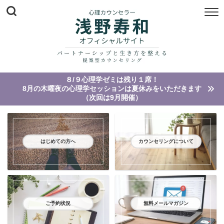
８/９心理学ゼミは残り１席！
8月の木曜夜の心理学セッションは夏休みをいただきます
（次回は9月開催）
はじめての方へ
カウンセリングについて
ご予約状況
無料メールマガジン