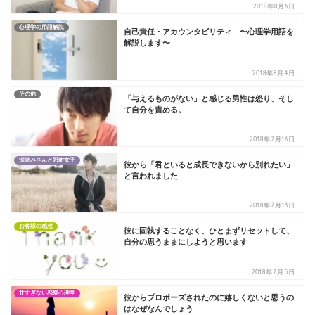
2018年8月6日
心理学の用語解説
自己責任・アカウンタビリティ 〜心理学用語を
解説します〜
2018年8月4日
その他
「与えるものがない」と感じる男性は怒り、そし
て自分を責める。
2018年7月16日
深読みさんと忍耐女子
彼から「君といると成長できないから別れたい」
と言われました
2018年7月13日
お客様の感想
彼に固執することなく、ひとまずリセットして、
自分の思うままにしようと思います
2018年7月5日
甘すぎない恋愛心理学
彼からプロポーズされたのに嬉しくないと思うの
はなぜなんでしょう