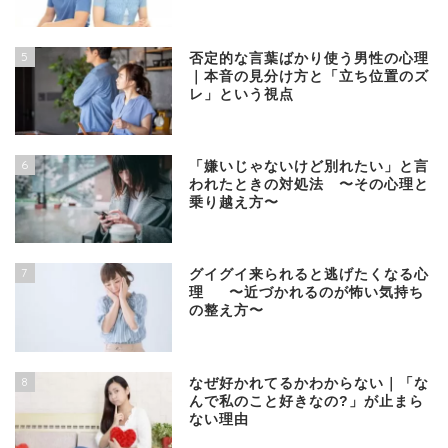
5
否定的な言葉ばかり使う男性の心理
｜本音の見分け方と「立ち位置のズ
レ」という視点
6
「嫌いじゃないけど別れたい」と言
われたときの対処法 〜その心理と
乗り越え方〜
7
グイグイ来られると逃げたくなる心
理 〜近づかれるのが怖い気持ち
の整え方〜
8
なぜ好かれてるかわからない｜「な
んで私のこと好きなの?」が止まら
ない理由